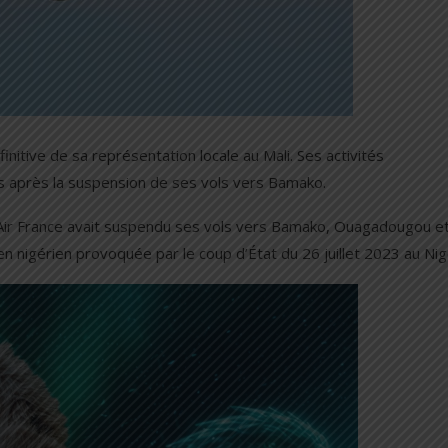
nitive de sa représentation locale au Mali. Ses activités
ns après la suspension de ses vols vers Bamako.
t, Air France avait suspendu ses vols vers Bamako, Ouagadougou e
en nigérien provoquée par le coup d’État du 26 juillet 2023 au Nig