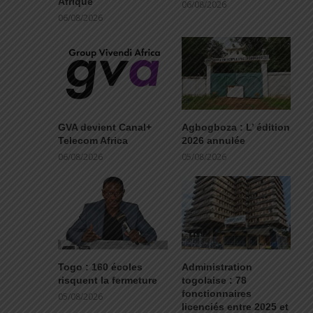
Afrique
06/08/2026
06/08/2026
GVA devient Canal+
Agbogboza : L’ édition
Telecom Africa
2026 annulée
06/08/2026
05/08/2026
Togo : 160 écoles
Administration
risquent la fermeture
togolaise : 78
fonctionnaires
05/08/2026
licenciés entre 2025 et