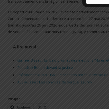
transport aérien dans la région sahélienne.
Le départ d’Air France en 2023 avait été partiellement compe
Corsair. Cependant, cette dernière a annoncé le 27 mai 2026
Bamako jusqu’au 26 juin 2026 inclus. Cette décision fait su
de soutien à l’islam et aux musulmans (JNIM), y compris au c
A lire aussi :
Guinée-Bissau : Embaló promet des élections “libres e
Pascaline Bongo devant la justice
Présidentielle aux USA : Le scénario après le retrait de
AES-Russie : Les convives de Sergueï Lavrov
Partager :
Facebook
X