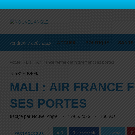
vendredi 7 août 2026
ACCUEIL
POLITIQUE
SANTE
Accueil
»
Mali : Air France ferme définitivement ses portes
INTERNATIONAL
MALI : AIR FRANCE 
SES PORTES
Rédigé par
Nouvel Angle
17/06/2026
130
vus
0
PARTAGER SUR
Facebook
Twitter