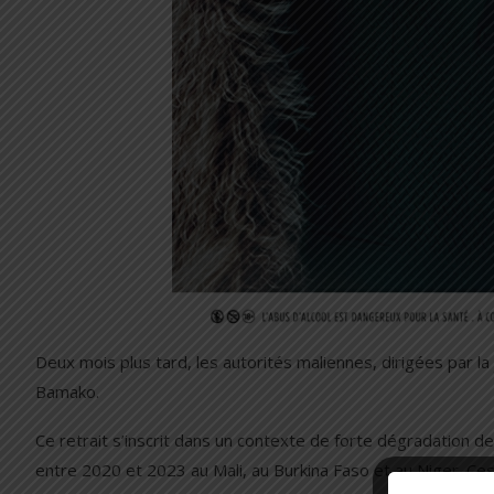
Deux mois plus tard, les autorités maliennes, dirigées par la j
Bamako.
Ce retrait s’inscrit dans un contexte de forte dégradation de
entre 2020 et 2023 au Mali, au Burkina Faso et au Niger. C