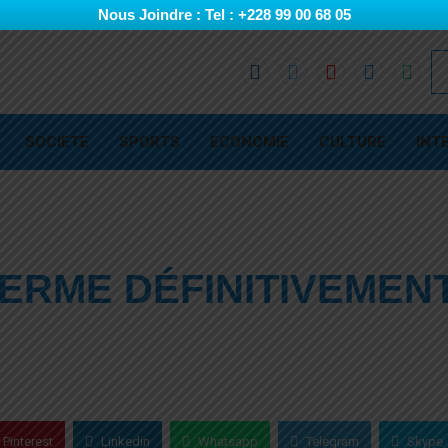
Nous Joindre : Tel : +228 99 00 68 05
SOCIETE
SPORTS
ECONOMIE
CULTURE
INT
FERME DÉFINITIVEMEN
Pinterest
Linkedin
Whatsapp
Telegram
Skype