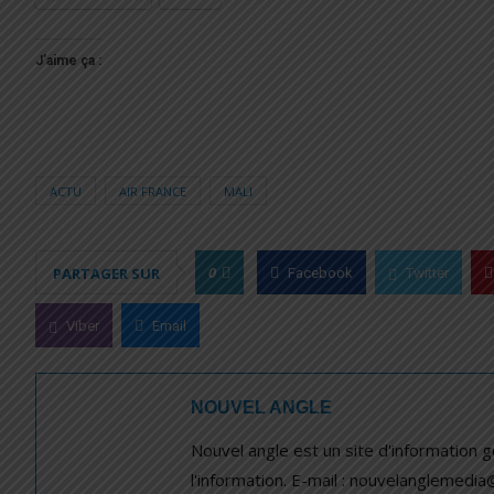
J’aime ça :
ACTU
AIR FRANCE
MALI
0
PARTAGER SUR
Facebook
Twitter
Viber
Email
NOUVEL ANGLE
Nouvel angle est un site d'information 
l'information. E-mail : nouvelanglemedi