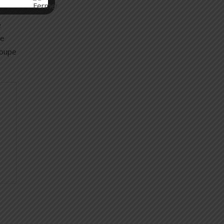
e
de
roupe