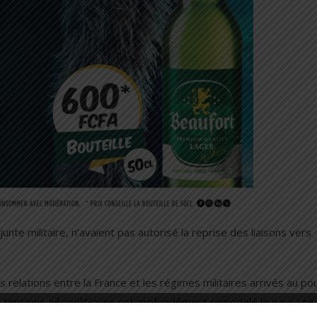
unte militaire, n’avaient pas autorisé la reprise des liaisons vers
s relations entre la France et les régimes militaires arrivés au po
es tensions géopolitiques ont profondément remodelé le paysage