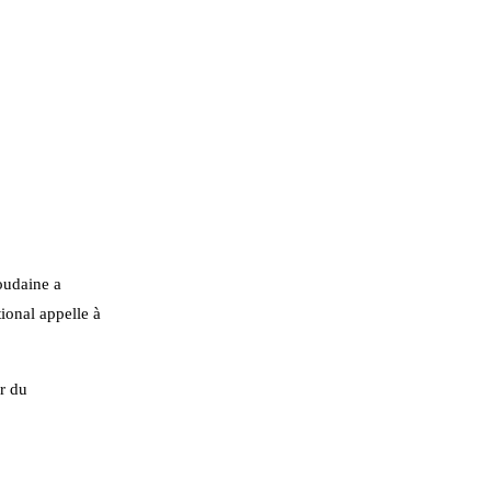
soudaine a
ional appelle à
ir du