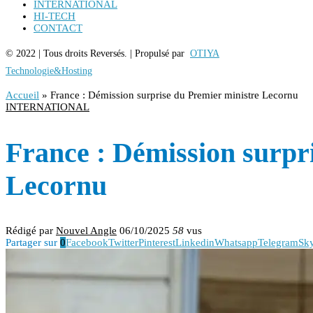
INTERNATIONAL
HI-TECH
CONTACT
© 2022 | Tous droits Reversés. | Propulsé par
OTIYA
Technologie&Hosting
Accueil
»
France : Démission surprise du Premier ministre Lecornu
INTERNATIONAL
France : Démission surpr
Lecornu
Rédigé par
Nouvel Angle
06/10/2025
58
vus
Partager sur
0
Facebook
Twitter
Pinterest
Linkedin
Whatsapp
Telegram
Sk