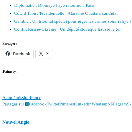
Diplomatie : Diomaye Faye retourne à Paris
Côte d’Ivoire/Présidentielle : Alassane Ouattara candidat
Gambie : Un tribunal spécial pour juger les crimes sous Yahya
Conflit Russie-Ukraine : Un député slovaque hausse le ton
Partager :
Facebook
X
J’aime ça :
Actu
démission
france
Partager sur
0
Facebook
Twitter
Pinterest
Linkedin
Whatsapp
Telegram
Sk
Nouvel Angle