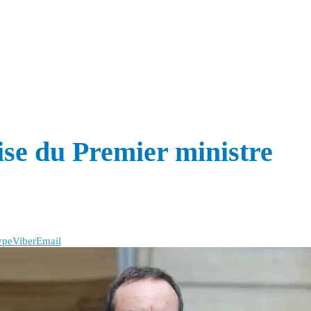
ise du Premier ministre
ype
Viber
Email