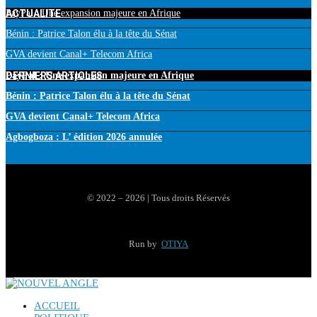
ACTUALITE
PayPal : Une expansion majeure en Afrique
Bénin : Patrice Talon élu à la tête du Sénat
GVA devient Canal+ Telecom Africa
DERNIERS ARTICLES
PayPal : Une expansion majeure en Afrique
Bénin : Patrice Talon élu à la tête du Sénat
GVA devient Canal+ Telecom Africa
Agbogboza : L’ édition 2026 annulée
© 2022 – 2026 | Tous droits Réservés
Run by
OTIYA
ACCUEIL