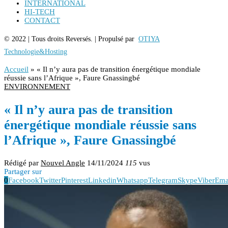
INTERNATIONAL
HI-TECH
CONTACT
© 2022 | Tous droits Reversés. | Propulsé par
OTIYA
Technologie&Hosting
Accueil
»
« Il n’y aura pas de transition énergétique mondiale
réussie sans l’Afrique », Faure Gnassingbé
ENVIRONNEMENT
« Il n’y aura pas de transition
énergétique mondiale réussie sans
l’Afrique », Faure Gnassingbé
Rédigé par
Nouvel Angle
14/11/2024
115
vus
Partager sur
0
Facebook
Twitter
Pinterest
Linkedin
Whatsapp
Telegram
Skype
Viber
Ema