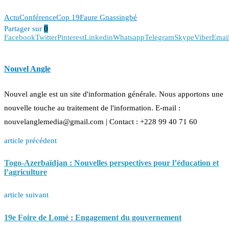
Actu
Conférence
Cop 19
Faure Gnassingbé
Partager sur
0
Facebook
Twitter
Pinterest
Linkedin
Whatsapp
Telegram
Skype
Viber
Emai
Nouvel Angle
Nouvel angle est un site d'information générale. Nous apportons une
nouvelle touche au traitement de l'information. E-mail :
nouvelanglemedia@gmail.com | Contact : +228 99 40 71 60
article précédent
Togo-Azerbaïdjan : Nouvelles perspectives pour l’éducation et
l’agriculture
article suivant
19e Foire de Lomé : Engagement du gouvernement