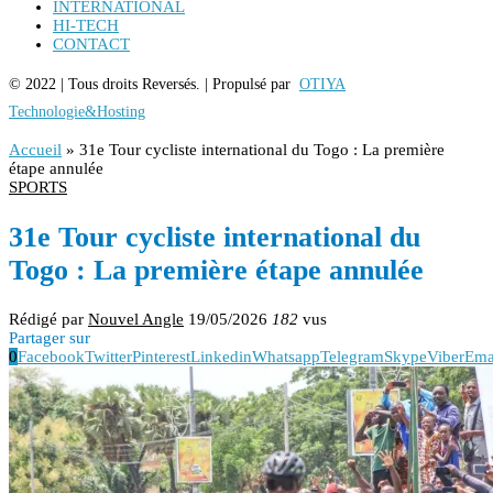
INTERNATIONAL
HI-TECH
CONTACT
© 2022 | Tous droits Reversés. | Propulsé par
OTIYA
Technologie&Hosting
Accueil
»
31e Tour cycliste international du Togo : La première
étape annulée
SPORTS
31e Tour cycliste international du
Togo : La première étape annulée
Rédigé par
Nouvel Angle
19/05/2026
182
vus
Partager sur
0
Facebook
Twitter
Pinterest
Linkedin
Whatsapp
Telegram
Skype
Viber
Ema