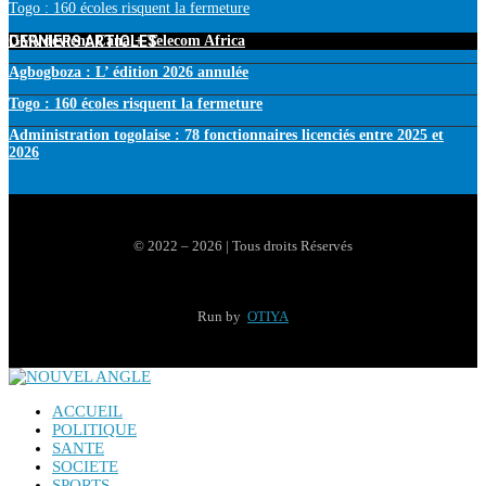
Togo : 160 écoles risquent la fermeture
DERNIERS ARTICLES
GVA devient Canal+ Telecom Africa
Agbogboza : L’ édition 2026 annulée
Togo : 160 écoles risquent la fermeture
Administration togolaise : 78 fonctionnaires licenciés entre 2025 et
2026
© 2022 – 2026 | Tous droits Réservés
Run by
OTIYA
ACCUEIL
POLITIQUE
SANTE
SOCIETE
SPORTS