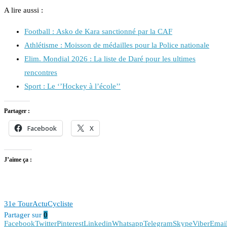
A lire aussi :
Football : Asko de Kara sanctionné par la CAF
Athlétisme : Moisson de médailles pour la Police nationale
Elim. Mondial 2026 : La liste de Daré pour les ultimes
rencontres
Sport : Le ‘’Hockey à l’école’’
Partager :
Facebook
X
J’aime ça :
31e Tour
Actu
Cycliste
Partager sur
0
Facebook
Twitter
Pinterest
Linkedin
Whatsapp
Telegram
Skype
Viber
Emai