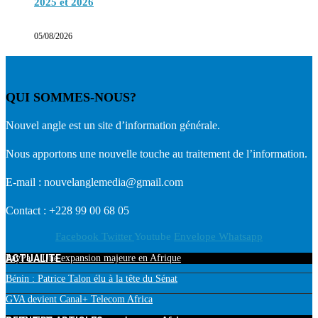
2025 et 2026
05/08/2026
QUI SOMMES-NOUS?
Nouvel angle est un site d’information générale.
Nous apportons une nouvelle touche au traitement de l’information.
E-mail : nouvelanglemedia@gmail.com
Contact : +228 99 00 68 05
Facebook
Twitter
Youtube
Envelope
Whatsapp
ACTUALITE
PayPal : Une expansion majeure en Afrique
Bénin : Patrice Talon élu à la tête du Sénat
GVA devient Canal+ Telecom Africa