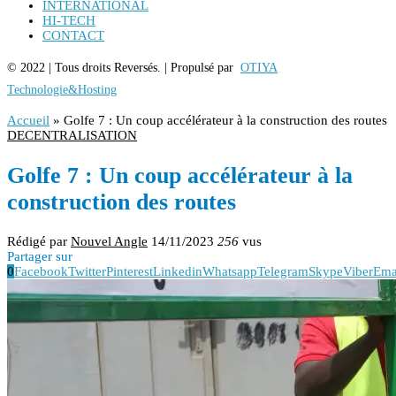
INTERNATIONAL
HI-TECH
CONTACT
© 2022 | Tous droits Reversés. | Propulsé par
OTIYA
Technologie&Hosting
Accueil
»
Golfe 7 : Un coup accélérateur à la construction des routes
DECENTRALISATION
Golfe 7 : Un coup accélérateur à la
construction des routes
Rédigé par
Nouvel Angle
14/11/2023
256
vus
Partager sur
0
Facebook
Twitter
Pinterest
Linkedin
Whatsapp
Telegram
Skype
Viber
Ema