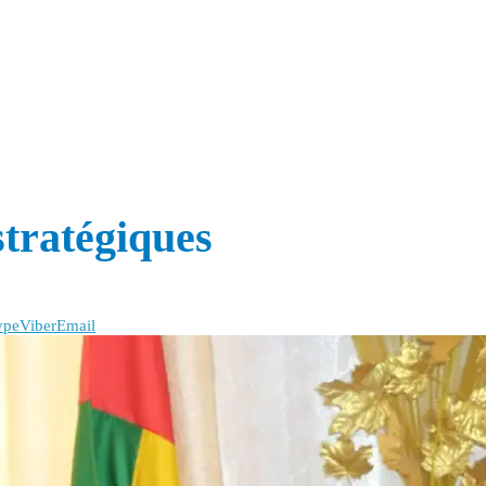
stratégiques
ype
Viber
Email