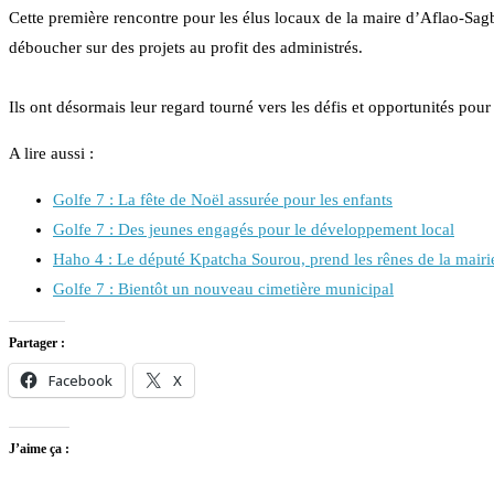
Cette première rencontre pour les élus locaux de la maire d’Aflao-Sagb
déboucher sur des projets au profit des administrés.
Ils ont désormais leur regard tourné vers les défis et opportunités pou
A lire aussi :
Golfe 7 : La fête de Noël assurée pour les enfants
Golfe 7 : Des jeunes engagés pour le développement local
Haho 4 : Le député Kpatcha Sourou, prend les rênes de la mairi
Golfe 7 : Bientôt un nouveau cimetière municipal
Partager :
Facebook
X
J’aime ça :