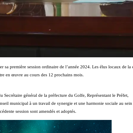
r sa première session ordinaire de l’année 2024. Les élus locaux de la 
ttre en œuvre au cours des 12 prochains mois.
Secrétaire général de la préfecture du Golfe, Représentant le Préfet,
eil municipal à un travail de synergie et une harmonie sociale au sein 
cédente session sont amendés et adoptés.