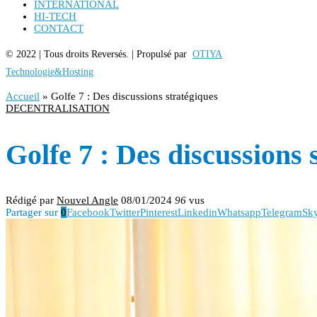
INTERNATIONAL
HI-TECH
CONTACT
© 2022 | Tous droits Reversés. | Propulsé par
OTIYA
Technologie&Hosting
Accueil
»
Golfe 7 : Des discussions stratégiques
DECENTRALISATION
Golfe 7 : Des discussions 
Rédigé par
Nouvel Angle
08/01/2024
96
vus
Partager sur
0
Facebook
Twitter
Pinterest
Linkedin
Whatsapp
Telegram
Sk