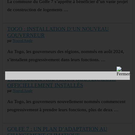
La commune du Golfe 7 s’apprête à bénéficier d’un vaste projet
de construction de logements …
TOGO : INSTALLATION D’UN NOUVEAU
GOUVERNEUR
par
Nouvel Angle
Au Togo, les gouverneurs des régions, nommés en août 2024,
s’installent progressivement dans leurs fonctions. …
TOGO : DEUX NOUVEAUX GOUVERNEURS
OFFICIELLEMENT INSTALLÉS
par
Nouvel Angle
Au Togo, les gouverneurs nouvellement nommés commencent
progressivement à prendre leurs fonctions, plus de deux …
GOLFE 7 : UN PLAN D’ADAPTATION AU