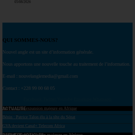
05/08/2026
QUI SOMMES-NOUS?
Nouvel angle est un site d’information générale.
Nous apportons une nouvelle touche au traitement de l’information.
E-mail : nouvelanglemedia@gmail.com
Contact : +228 99 00 68 05
Facebook
Twitter
Youtube
Envelope
Whatsapp
ACTUALITE
PayPal : Une expansion majeure en Afrique
Bénin : Patrice Talon élu à la tête du Sénat
GVA devient Canal+ Telecom Africa
PayPal : Une expansion majeure en Afrique