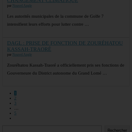
CHANGEMENT CLIMATIQUE
par
Nouvel Angle
Les autorités municipales de la commune de Golfe 7
intensifient leurs efforts pour lutter contre …
DAGL : PRISE DE FONCTION DE ZOURÉHATOU
KASSAH-TRAORÉ
par
Nouvel Angle
Zouréhatou Kassah-Traoré a officiellement pris ses fonctions de
Gouverneure du District autonome du Grand Lomé …
1
2
3
…
5
Rechercher
Rechercher