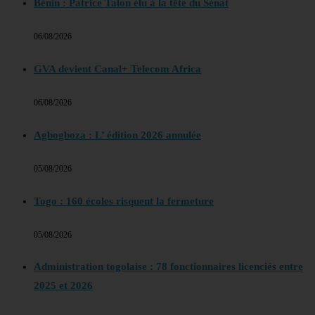
Bénin : Patrice Talon élu à la tête du Sénat
06/08/2026
GVA devient Canal+ Telecom Africa
06/08/2026
Agbogboza : L’ édition 2026 annulée
05/08/2026
Togo : 160 écoles risquent la fermeture
05/08/2026
Administration togolaise : 78 fonctionnaires licenciés entre
2025 et 2026