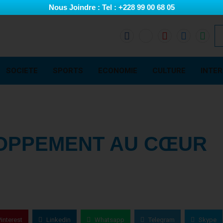
Nous Joindre : Tel : +228 99 00 68 05
SOCIETE
SPORTS
ECONOMIE
CULTURE
INTE
LOPPEMENT AU CŒUR
Pinterest
Linkedin
Whatsapp
Telegram
Skype