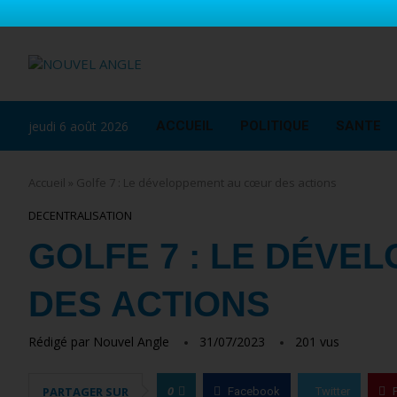
jeudi 6 août 2026
ACCUEIL
POLITIQUE
SANTE
Accueil
»
Golfe 7 : Le développement au cœur des actions
DECENTRALISATION
GOLFE 7 : LE DÉVE
DES ACTIONS
Rédigé par
Nouvel Angle
31/07/2023
201
vus
0
PARTAGER SUR
Facebook
Twitter