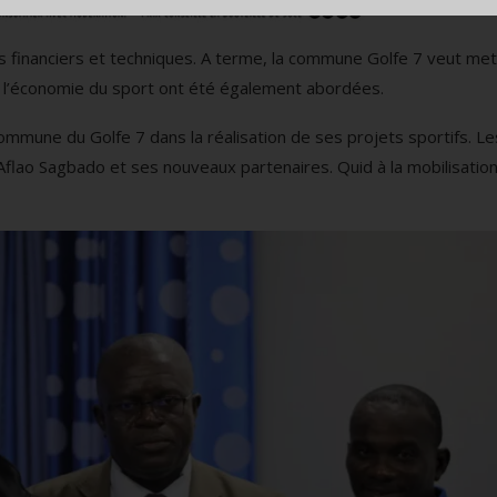
es financiers et techniques. A terme, la commune Golfe 7 veut me
 à l’économie du sport ont été également abordées.
commune du Golfe 7 dans la réalisation de ses projets sportifs. Le
’Aflao Sagbado et ses nouveaux partenaires. Quid à la mobilisatio