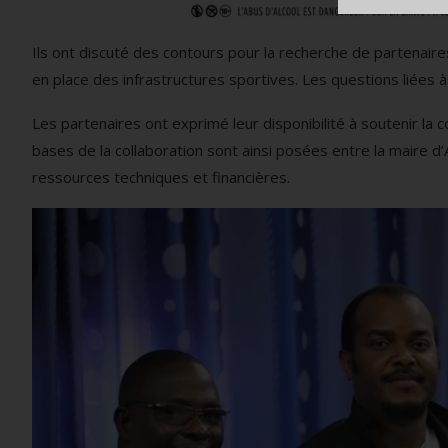
Ils ont discuté des contours pour la recherche de partenair
en place des infrastructures sportives. Les questions liées
Les partenaires ont exprimé leur disponibilité à soutenir la 
bases de la collaboration sont ainsi posées entre la maire d
ressources techniques et financières.