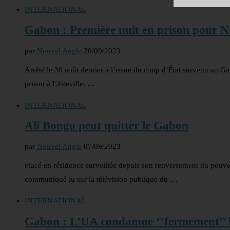
INTERNATIONAL
Gabon : Première nuit en prison pour N
par
Nouvel Angle
20/09/2023
Arrêté le 30 août dernier à l’issue du coup d’État survenu au G
prison à Libreville. …
INTERNATIONAL
Ali Bongo peut quitter le Gabon
par
Nouvel Angle
07/09/2023
Placé en résidence surveillée depuis son renversement du pouvo
communiqué lu sur la télévision publique du …
INTERNATIONAL
Gabon : L’UA condamne ‘’fermement’’ l