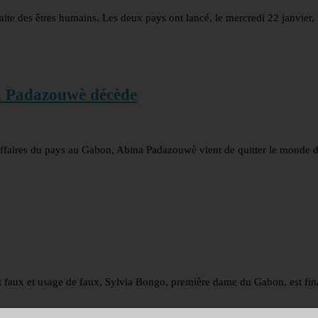
raite des êtres humains. Les deux pays ont lancé, le mercredi 22 janvier,
na Padazouwè décède
’affaires du pays au Gabon, Abina Padazouwè vient de quitter le monde d
t faux et usage de faux, Sylvia Bongo, première dame du Gabon, est fi