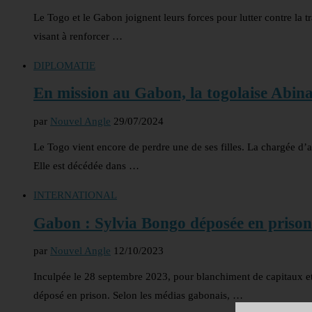
Le Togo et le Gabon joignent leurs forces pour lutter contre la t
visant à renforcer …
DIPLOMATIE
En mission au Gabon, la togolaise Abi
par
Nouvel Angle
29/07/2024
Le Togo vient encore de perdre une de ses filles. La chargée d
Elle est décédée dans …
INTERNATIONAL
Gabon : Sylvia Bongo déposée en prison
par
Nouvel Angle
12/10/2023
Inculpée le 28 septembre 2023, pour blanchiment de capitaux e
déposé en prison. Selon les médias gabonais, …