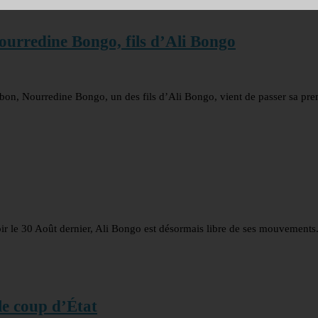
ourredine Bongo, fils d’Ali Bongo
abon, Nourredine Bongo, un des fils d’Ali Bongo, vient de passer sa pre
ir le 30 Août dernier, Ali Bongo est désormais libre de ses mouvements
e coup d’État