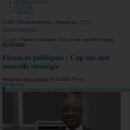
INTERNATIONAL
HI-TECH
CONTACT
© 2022 | Tous droits Reversés. | Propulsé par
OTIYA
Technologie&Hosting
Accueil
»
Finances publiques : Cap sur une nouvelle stratégie
ECONOMIE
Finances publiques : Cap sur une
nouvelle stratégie
Rédigé par
Nouvel Angle
06/11/2024
74
vus
Partager sur
0
Facebook
Twitter
Pinterest
Linkedin
Whatsapp
Telegram
Skype
Viber
Ema