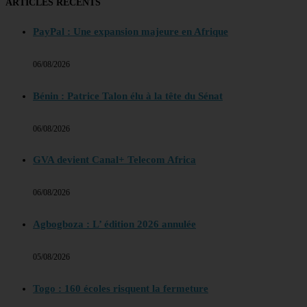
ARTICLES RECENTS
PayPal : Une expansion majeure en Afrique
06/08/2026
Bénin : Patrice Talon élu à la tête du Sénat
06/08/2026
GVA devient Canal+ Telecom Africa
06/08/2026
Agbogboza : L’ édition 2026 annulée
05/08/2026
Togo : 160 écoles risquent la fermeture