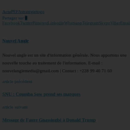
Actu
PEFA
stratégie
togo
Partager sur
0
Facebook
Twitter
Pinterest
Linkedin
Whatsapp
Telegram
Skype
Viber
Emai
Nouvel Angle
Nouvel angle est un site d'information générale. Nous apportons une
nouvelle touche au traitement de l'information. E-mail :
nouvelanglemedia@gmail.com | Contact : +228 99 40 71 60
article précédent
SNU : Coumba Sow prend ses marques
article suivant
Message de Faure Gnassingbé à Donald Trump