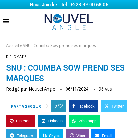
Nous Joindre : Tel : +228 99 00 68 05
Accueil
»
SNU : Coumba Sow prend ses marques
DIPLOMATIE
SNU : COUMBA SOW PREND SES
MARQUES
Rédigé par
Nouvel Angle
06/11/2024
96
vus
0
PARTAGER SUR
Facebook
Twitter
Pinterest
Linkedin
Whatsapp
Telegram
Skype
Viber
Email