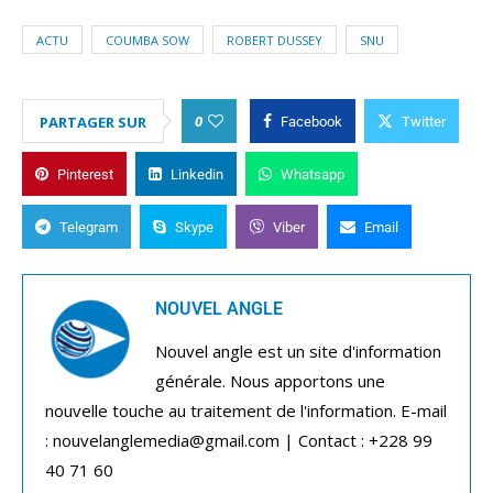
ACTU
COUMBA SOW
ROBERT DUSSEY
SNU
0
PARTAGER SUR
Facebook
Twitter
Pinterest
Linkedin
Whatsapp
Telegram
Skype
Viber
Email
NOUVEL ANGLE
Nouvel angle est un site d'information
générale. Nous apportons une
nouvelle touche au traitement de l'information. E-mail
: nouvelanglemedia@gmail.com | Contact : +228 99
40 71 60