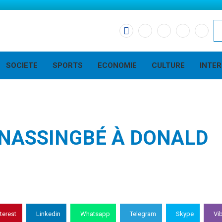
SOCIETE
SPORTS
ECONOMIE
CULTURE
INTE
GNASSINGBÉ À DONALD
terest
Linkedin
Whatsapp
Telegram
Skype
Vi