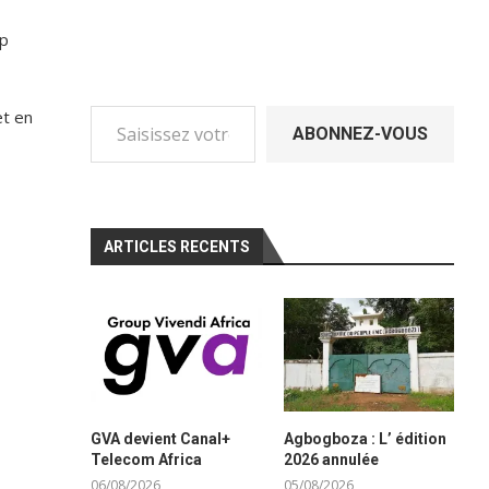
mp
Saisissez votre adresse e-mail…
et en
ABONNEZ-VOUS
ARTICLES RECENTS
GVA devient Canal+
Agbogboza : L’ édition
Telecom Africa
2026 annulée
06/08/2026
05/08/2026