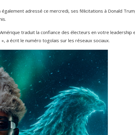
a également adressé ce mercredi, ses félicitations à Donald Tru
is.
Amérique traduit la confiance des électeurs en votre leadership 
», a écrit le numéro togolais sur les réseaux sociaux.