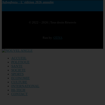
Agbogboza : L’ édition 2026 annulée
© 2022 – 2026 | Tous droits Réservés
Run by
OTIYA
ACCUEIL
POLITIQUE
SANTE
SOCIETE
SPORTS
ECONOMIE
CULTURE
INTERNATIONAL
HI-TECH
CONTACT