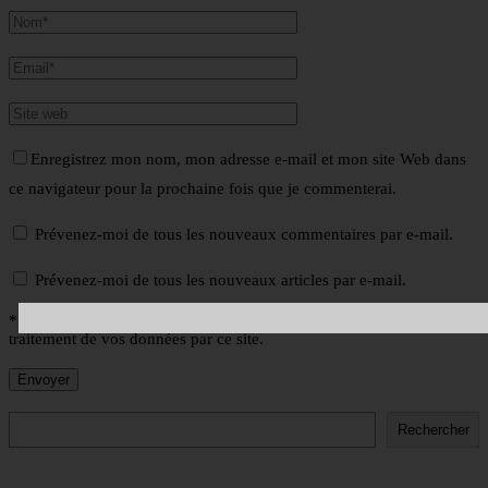
Enregistrez mon nom, mon adresse e-mail et mon site Web dans
ce navigateur pour la prochaine fois que je commenterai.
Prévenez-moi de tous les nouveaux commentaires par e-mail.
Prévenez-moi de tous les nouveaux articles par e-mail.
* En utilisant ce formulaire, vous acceptez le stockage et le
traitement de vos données par ce site.
Rechercher
Rechercher