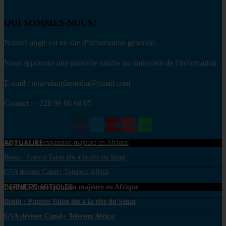
QUI SOMMES-NOUS?
Nouvel angle est un site d’information générale.
Nous apportons une nouvelle touche au traitement de l’information.
E-mail : nouvelanglemedia@gmail.com
Contact : +228 99 00 68 05
Facebook
Twitter
Youtube
Envelope
Whatsapp
ACTUALITE
PayPal : Une expansion majeure en Afrique
Bénin : Patrice Talon élu à la tête du Sénat
GVA devient Canal+ Telecom Africa
DERNIERS ARTICLES
PayPal : Une expansion majeure en Afrique
Bénin : Patrice Talon élu à la tête du Sénat
GVA devient Canal+ Telecom Africa