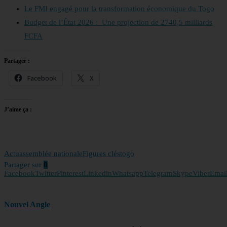
Le FMI engagé pour la transformation économique du Togo
Budget de l’État 2026 : Une projection de 2740,5 milliards
FCFA
Partager :
Facebook
X
J’aime ça :
Actu
assemblée nationale
Figures clés
togo
Partager sur
0
Facebook
Twitter
Pinterest
Linkedin
Whatsapp
Telegram
Skype
Viber
Emai
Nouvel Angle