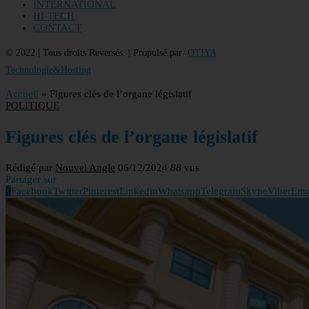
INTERNATIONAL
HI-TECH
CONTACT
© 2022 | Tous droits Reversés. | Propulsé par
OTIYA
Technologie&Hosting
Accueil
»
Figures clés de l’organe législatif
POLITIQUE
Figures clés de l’organe législatif
Rédigé par
Nouvel Angle
06/12/2024
88
vus
Partager sur
0
Facebook
Twitter
Pinterest
Linkedin
Whatsapp
Telegram
Skype
Viber
Ema