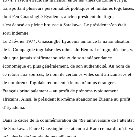
1974, l’avion effectuant la liaison entre les villes de Lomé et Pya,
transportant plusieurs personnalités politiques et militaires togolaises,
dont Feu Gnassingbé Eyadéma, ancien président du Togo,
s’est écrasé en pleine brousse à Sarakawa. Le président s’en était
sorti indemne.
Le 2 février 1974, Gnassingbé Eyadema annonce la nationalisation
de la Compagnie togolaise des mines du Bénin. Le Togo, dès lors, va
plus que jamais s’affirmer soucieux de son indépendance
économique et, plus généralement, de son authenticité. Au nom de
ce retour aux sources, le nom de certaines villes sont africanisées et
de nombreux Togolais renoncent à leurs prénoms étrangers –
Français principalement – au profit de prénoms typiquement
africains. Ainsi, le président lui-même abandonne Etienne au profit
d’Eyadema.
Dans le cadre de la commémoration du 49e anniversaire de l’attentat
de Sarakawa, Faure Gnassingbé est attendu à Kara ce mardi, où il va
présider la cérémonie de recueillement.