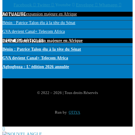
Facebook
Twitter
Youtube
Envelope
Whatsapp
ACTUALITE
PayPal : Une expansion majeure en Afrique
Bénin : Patrice Talon élu à la tête du Sénat
GVA devient Canal+ Telecom Africa
DERNIERS ARTICLES
PayPal : Une expansion majeure en Afrique
Bénin : Patrice Talon élu à la tête du Sénat
GVA devient Canal+ Telecom Africa
Agbogboza : L’ édition 2026 annulée
© 2022 – 2026 | Tous droits Réservés
Run by
OTIYA