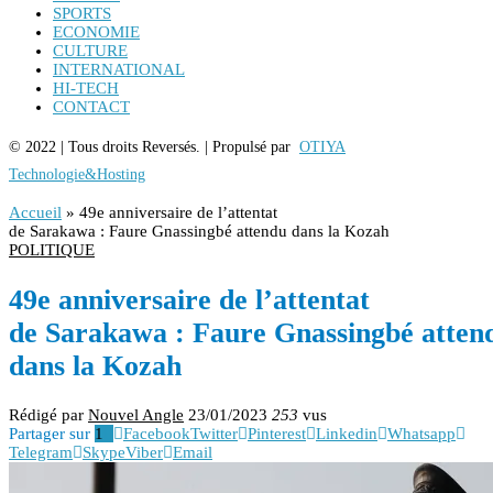
SPORTS
ECONOMIE
CULTURE
INTERNATIONAL
HI-TECH
CONTACT
© 2022 | Tous droits Reversés. | Propulsé par
OTIYA
Technologie&Hosting
Accueil
»
49e anniversaire de l’attentat
de Sarakawa : Faure Gnassingbé attendu dans la Kozah
POLITIQUE
49e anniversaire de l’attentat
de Sarakawa : Faure Gnassingbé atten
dans la Kozah
Rédigé par
Nouvel Angle
23/01/2023
253
vus
Partager sur
1
Facebook
Twitter
Pinterest
Linkedin
Whatsapp
Telegram
Skype
Viber
Email