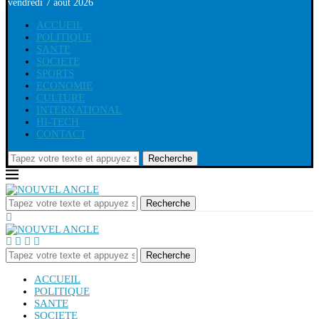
vendredi 7 août 2026
ACCUEIL
POLITIQUE
SANTE
SOCIETE
SPORTS
ECONOMIE
CULTURE
INTERNATIONAL
HI-TECH
CONTACT
Recherche
Recherche
Recherche
ACCUEIL
POLITIQUE
SANTE
SOCIETE