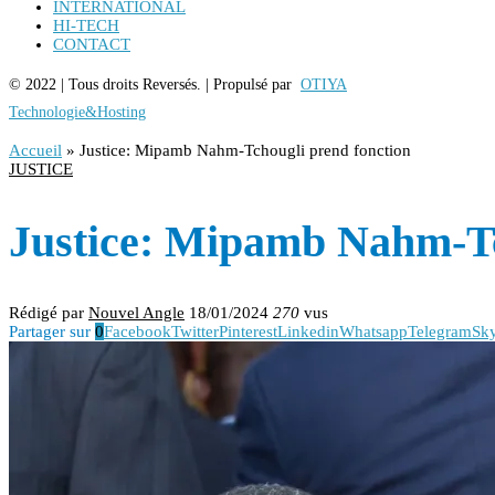
INTERNATIONAL
HI-TECH
CONTACT
© 2022 | Tous droits Reversés. | Propulsé par
OTIYA
Technologie&Hosting
Accueil
»
Justice: Mipamb Nahm-Tchougli prend fonction
JUSTICE
Justice: Mipamb Nahm-Tc
Rédigé par
Nouvel Angle
18/01/2024
270
vus
Partager sur
0
Facebook
Twitter
Pinterest
Linkedin
Whatsapp
Telegram
Sk