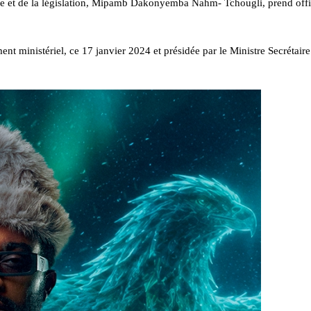
ice et de la législation, Mipamb Dakonyemba Nahm- Tchougli, prend offi
nt ministériel, ce 17 janvier 2024 et présidée par le Ministre Secrétair