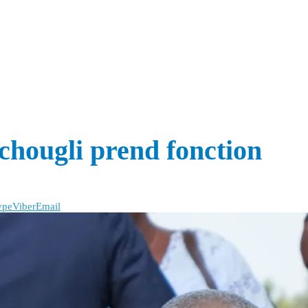
hougli prend fonction
ype
Viber
Email