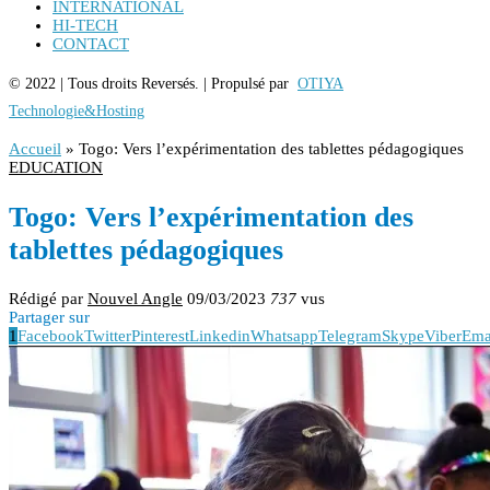
INTERNATIONAL
HI-TECH
CONTACT
© 2022 | Tous droits Reversés. | Propulsé par
OTIYA
Technologie&Hosting
Accueil
»
Togo: Vers l’expérimentation des tablettes pédagogiques
EDUCATION
Togo: Vers l’expérimentation des
tablettes pédagogiques
Rédigé par
Nouvel Angle
09/03/2023
737
vus
Partager sur
1
Facebook
Twitter
Pinterest
Linkedin
Whatsapp
Telegram
Skype
Viber
Ema