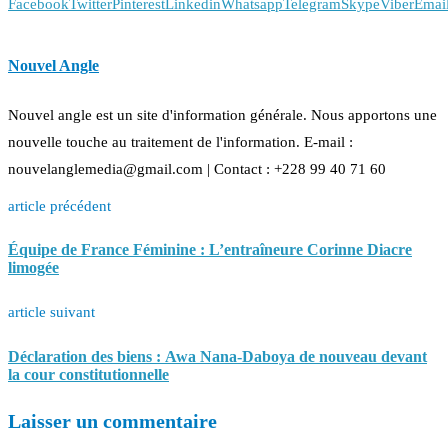
Facebook
Twitter
Pinterest
Linkedin
Whatsapp
Telegram
Skype
Viber
Emai
Nouvel Angle
Nouvel angle est un site d'information générale. Nous apportons une
nouvelle touche au traitement de l'information. E-mail :
nouvelanglemedia@gmail.com | Contact : +228 99 40 71 60
article précédent
Équipe de France Féminine : L’entraîneure Corinne Diacre
limogée
article suivant
Déclaration des biens : Awa Nana-Daboya de nouveau devant
la cour constitutionnelle
Laisser un commentaire