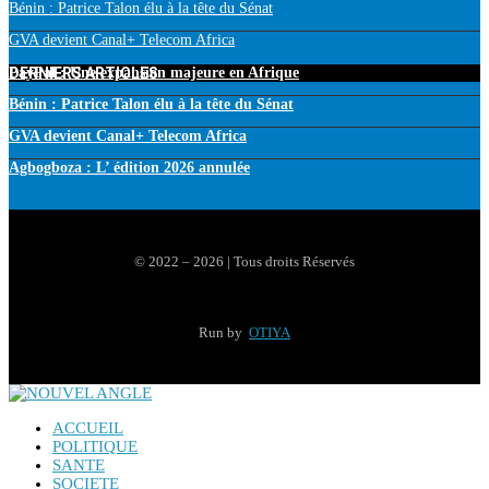
Bénin : Patrice Talon élu à la tête du Sénat
GVA devient Canal+ Telecom Africa
DERNIERS ARTICLES
PayPal : Une expansion majeure en Afrique
Bénin : Patrice Talon élu à la tête du Sénat
GVA devient Canal+ Telecom Africa
Agbogboza : L’ édition 2026 annulée
© 2022 – 2026 | Tous droits Réservés
Run by
OTIYA
ACCUEIL
POLITIQUE
SANTE
SOCIETE