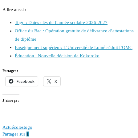
A lire aussi :
Togo : Dates clés de l’année scolaire 2026-2027
Office du Bac : Opération gratuite de délivrance d’attestations
de diplôme
Enseignement supérieur: L’Université de Lomé séduit l’OMC
Éducation : Nouvelle décision de Kokoroko
Partager :
Facebook
X
J’aime ça :
Actu
écoles
togo
Partager sur
1