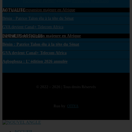
Facebook
Twitter
Youtube
Envelope
Whatsapp
ACTUALITE
PayPal : Une expansion majeure en Afrique
Bénin : Patrice Talon élu à la tête du Sénat
GVA devient Canal+ Telecom Africa
DERNIERS ARTICLES
PayPal : Une expansion majeure en Afrique
Bénin : Patrice Talon élu à la tête du Sénat
GVA devient Canal+ Telecom Africa
Agbogboza : L’ édition 2026 annulée
© 2022 – 2026 | Tous droits Réservés
Run by
OTIYA
ACCUEIL