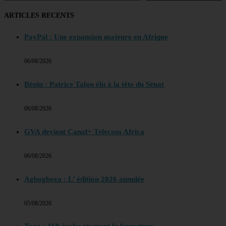
ARTICLES RECENTS
PayPal : Une expansion majeure en Afrique
06/08/2026
Bénin : Patrice Talon élu à la tête du Sénat
06/08/2026
GVA devient Canal+ Telecom Africa
06/08/2026
Agbogboza : L’ édition 2026 annulée
05/08/2026