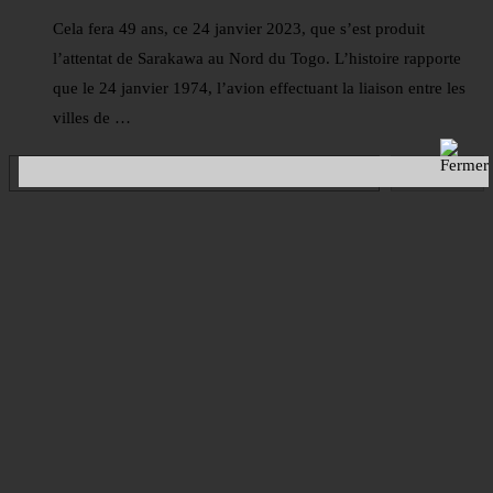
Cela fera 49 ans, ce 24 janvier 2023, que s’est produit
l’attentat de Sarakawa au Nord du Togo. L’histoire rapporte
que le 24 janvier 1974, l’avion effectuant la liaison entre les
villes de …
Rechercher
Rechercher