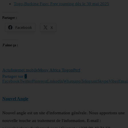
Togo-Burkina Faso: Free roaming dès le 30 mai 2025
Partager :
Facebook
X
J’aime ça :
Actu
Internet mobile
Moov Africa Togo
nPerf
Partager sur
0
Facebook
Twitter
Pinterest
Linkedin
Whatsapp
Telegram
Skype
Viber
Emai
Nouvel Angle
Nouvel angle est un site d'information générale. Nous apportons une
nouvelle touche au traitement de l'information. E-mail :