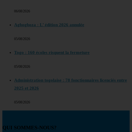
06/08/2026
Agbogboza : L’ édition 2026 annulée
05/08/2026
Togo : 160 écoles risquent la fermeture
05/08/2026
Administration togolaise : 78 fonctionnaires licenciés entre
2025 et 2026
05/08/2026
QUI SOMMES-NOUS?