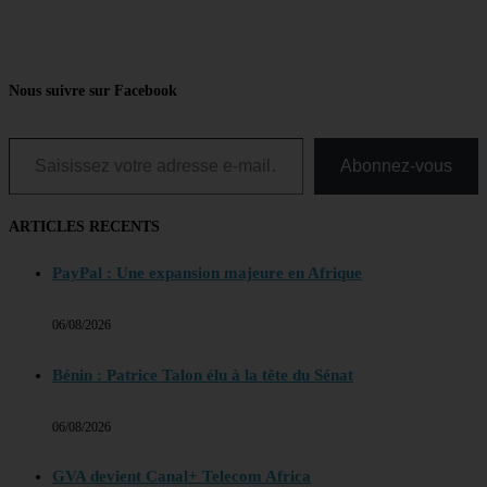
Nous suivre sur Facebook
Saisissez votre adresse e-mail…
Abonnez-vous
ARTICLES RECENTS
PayPal : Une expansion majeure en Afrique
06/08/2026
Bénin : Patrice Talon élu à la tête du Sénat
06/08/2026
GVA devient Canal+ Telecom Africa