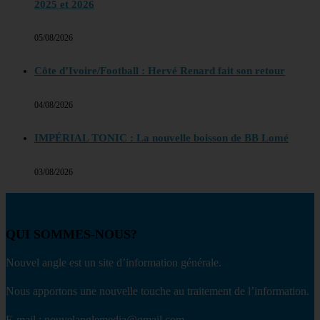
2025 et 2026
05/08/2026
Côte d’Ivoire/Football : Hervé Renard fait son retour
04/08/2026
IMPÉRIAL TONIC : La nouvelle boisson de BB Lomé
03/08/2026
QUI SOMMES-NOUS?
Nouvel angle est un site d’information générale.
Nous apportons une nouvelle touche au traitement de l’information.
E-mail : nouvelanglemedia@gmail.com