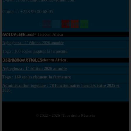
Contact : +228 99 00 68 05
Facebook
Twitter
Youtube
Envelope
Whatsapp
ACTUALITE
GVA devient Canal+ Telecom Africa
Agbogboza : L’ édition 2026 annulée
Togo : 160 écoles risquent la fermeture
DERNIERS ARTICLES
GVA devient Canal+ Telecom Africa
Agbogboza : L’ édition 2026 annulée
Togo : 160 écoles risquent la fermeture
Administration togolaise : 78 fonctionnaires licenciés entre 2025 et
2026
© 2022 – 2026 | Tous droits Réservés