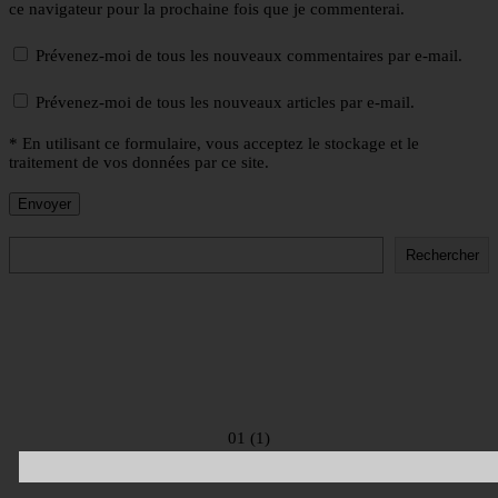
ce navigateur pour la prochaine fois que je commenterai.
Prévenez-moi de tous les nouveaux commentaires par e-mail.
Prévenez-moi de tous les nouveaux articles par e-mail.
* En utilisant ce formulaire, vous acceptez le stockage et le
traitement de vos données par ce site.
Rechercher
Rechercher
01 (1)