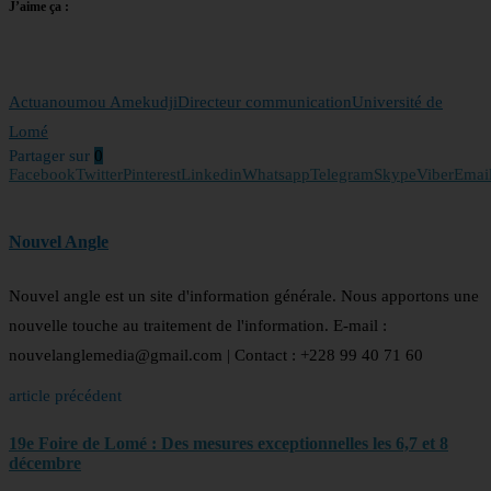
J’aime ça :
Actu
anoumou Amekudji
Directeur communication
Université de
Lomé
Partager sur
0
Facebook
Twitter
Pinterest
Linkedin
Whatsapp
Telegram
Skype
Viber
Emai
Nouvel Angle
Nouvel angle est un site d'information générale. Nous apportons une
nouvelle touche au traitement de l'information. E-mail :
nouvelanglemedia@gmail.com | Contact : +228 99 40 71 60
article précédent
19e Foire de Lomé : Des mesures exceptionnelles les 6,7 et 8
décembre