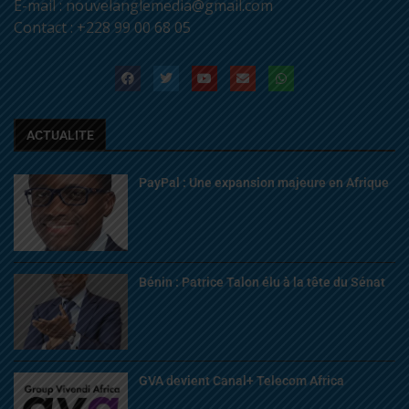
E-mail : nouvelanglemedia@gmail.com
Contact : +228 99 00 68 05
ACTUALITE
PayPal : Une expansion majeure en Afrique
Bénin : Patrice Talon élu à la tête du Sénat
GVA devient Canal+ Telecom Africa