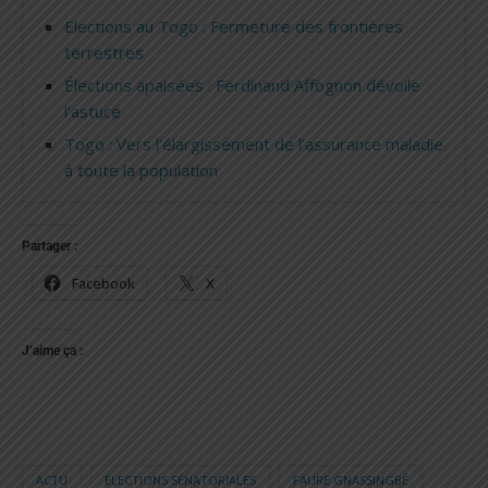
Elections au Togo : Fermeture des frontières
terrestres
Élections apaisées : Ferdinand Affognon dévoile
l’astuce
Togo : Vers l’élargissement de l’assurance maladie
à toute la population
Partager :
Facebook
X
J’aime ça :
ACTU
ELECTIONS SÉNATORIALES
FAURE GNASSINGBÉ