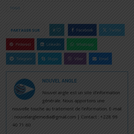
TOGO
0
PARTAGER SUR
Facebook
Twitter
Pinterest
Linkedin
Whatsapp
Telegram
Skype
Viber
Email
NOUVEL ANGLE
Nouvel angle est un site d'information
générale. Nous apportons une
nouvelle touche au traitement de l'information. E-mail
: nouvelanglemedia@gmail.com | Contact : +228 99
40 71 60