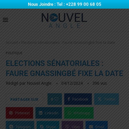
Nous Joindre : Tel : +228 99 00 68 05
Accueil
»
Elections sénatoriales : Faure Gnassingbé fixe la date
POLITIQUE
ELECTIONS SÉNATORIALES :
FAURE GNASSINGBÉ FIXE LA DATE
Rédigé par
Nouvel Angle
04/12/2024
396
vus
0
PARTAGER SUR
Facebook
Twitter
Pinterest
Linkedin
Whatsapp
Telegram
Skype
Viber
Email