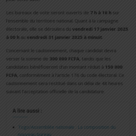
Les bureaux de vote seront ouverts de
7 h à 16 h
sur
l’ensemble du territoire national. Quant à la campagne
électorale, elle se déroulera du
vendredi 17 janvier 2025
à 00 h
au
vendredi 31 janvier 2025 à minuit
.
Concernant le cautionnement, chaque candidat devra
verser la somme de
300 000 FCFA
, tandis que les
candidates bénéficieront d’un montant réduit à
150 000
FCFA
, conformément à l’article 176 du code électoral. Ce
cautionnement sera restitué dans un délai de 48 heures
suivant l’acceptation officielle de la candidature.
A lire aussi :
Togo/Assemblée nationale : La composition du
nouveau bureau