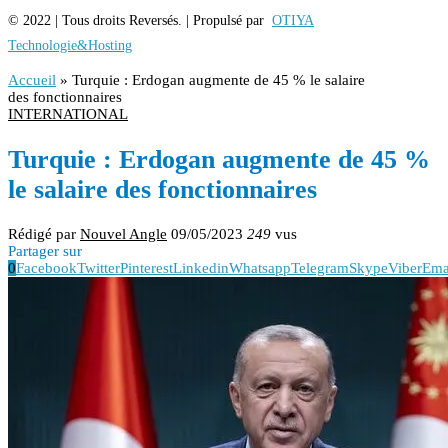
© 2022 | Tous droits Reversés. | Propulsé par
OTIYA
Technologie&Hosting
Accueil
»
Turquie : Erdogan augmente de 45 % le salaire
des fonctionnaires
INTERNATIONAL
Turquie : Erdogan augmente de 45 %
le salaire des fonctionnaires
Rédigé par
Nouvel Angle
09/05/2023
249
vus
Partager sur
0
Facebook
Twitter
Pinterest
Linkedin
Whatsapp
Telegram
Skype
Viber
Ema