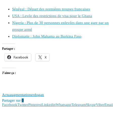
Sénégal : Départ des premières troupes françaises
USA : Levée des restrictions de visa pour le Ghana
Nigeria : Plus de 30 personnes enlevées dans une gare par un
groupe armé
Diplomatie : John Mahama au Burkina Faso
Partager :
Facebook
X
J’aime ça :
Actu
augmentation
erdogan
Partager sur
0
Facebook
Twitter
Pinterest
Linkedin
Whatsapp
Telegram
Skype
Viber
Emai