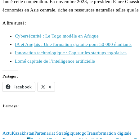
lancé cette coopération. En novembre 2023, le président Faure Gnassing
économies en Asie centrale, riche en ressources naturelles telles que le
A lire aussi :
Cybersécurité : Le Togo,modèle en Afrique
IA et Anglais : Une formation gratuite pour 50 000 étudiants
Innovation technologique : Cap sur les startups togolaises
Lomé capitale de l’intelligence artificielle
Partager :
Facebook
X
J’aime ça :
Actu
Kazakhstan
Partenariat Stratégique
togo
Transformation digitale