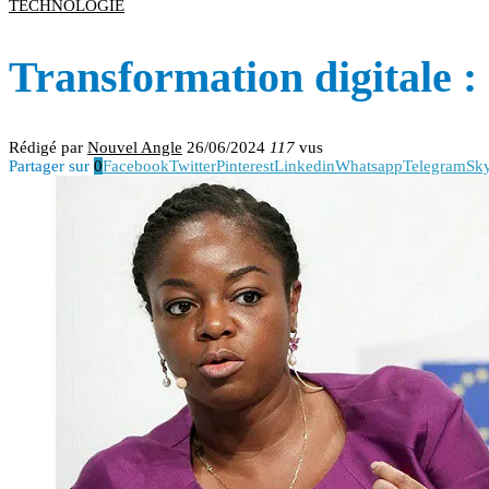
TECHNOLOGIE
Transformation digitale :
Rédigé par
Nouvel Angle
26/06/2024
117
vus
Partager sur
0
Facebook
Twitter
Pinterest
Linkedin
Whatsapp
Telegram
Sk