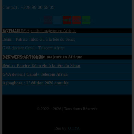
Contact : +228 99 00 68 05
Facebook
Twitter
Youtube
Envelope
Whatsapp
ACTUALITE
PayPal : Une expansion majeure en Afrique
Bénin : Patrice Talon élu à la tête du Sénat
GVA devient Canal+ Telecom Africa
DERNIERS ARTICLES
PayPal : Une expansion majeure en Afrique
Bénin : Patrice Talon élu à la tête du Sénat
GVA devient Canal+ Telecom Africa
Agbogboza : L’ édition 2026 annulée
© 2022 – 2026 | Tous droits Réservés
Run by
OTIYA