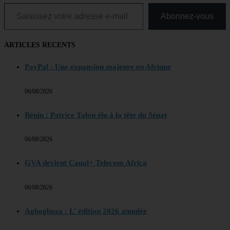
Saisissez votre adresse e-mail…
Abonnez-vous
ARTICLES RECENTS
PayPal : Une expansion majeure en Afrique
06/08/2026
Bénin : Patrice Talon élu à la tête du Sénat
06/08/2026
GVA devient Canal+ Telecom Africa
06/08/2026
Agbogboza : L’ édition 2026 annulée