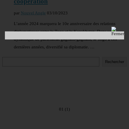
coopération
par
Nouvel Angle
03/10/2023
L’année 2024 marquera le 10e anniversaire des relations
diplomatiques entre le Togo et le Kazakhstan. Dans une
dynamique de partenariat gagnant-gagnant, le Togo a ces
dernières années, diversifié sa diplomatie. …
Rechercher
Rechercher
01 (1)