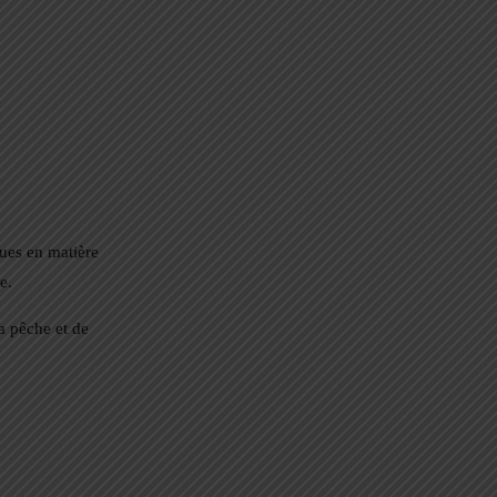
ques en matière
he.
a pêche et de