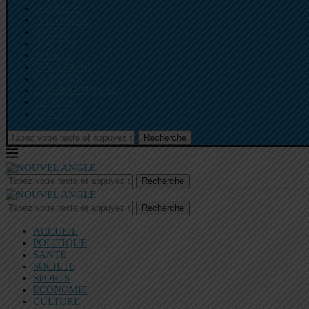
ACCUEIL
POLITIQUE
SANTE
SOCIETE
SPORTS
ECONOMIE
CULTURE
INTERNATIONAL
HI-TECH
CONTACT
Recherche
Recherche
Recherche
ACCUEIL
POLITIQUE
SANTE
SOCIETE
SPORTS
ECONOMIE
CULTURE