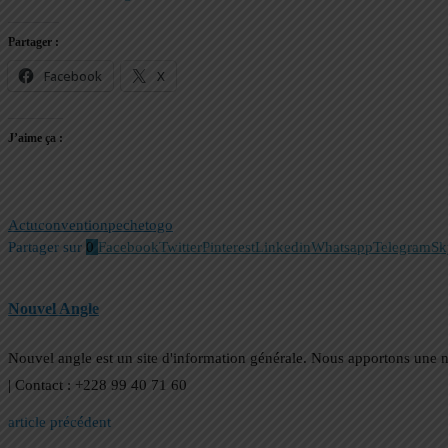
Partager :
Facebook
X
J’aime ça :
Actu
convention
peche
togo
Partager sur
0
Facebook
Twitter
Pinterest
Linkedin
Whatsapp
Telegram
Sk
Nouvel Angle
Nouvel angle est un site d'information générale. Nous apportons une 
| Contact : +228 99 40 71 60
article précédent