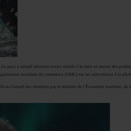
Le pays a adopté plusieurs textes relatifs à la mise en œuvre des politi
l’Organisation mondiale du commerce (OMC) sur les subventions à la pêc
 en Conseil des ministres par le ministre de l’Économie maritime, de l