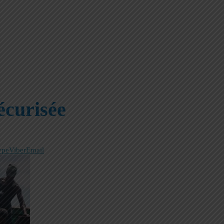
écurisée
ype
Viber
Email