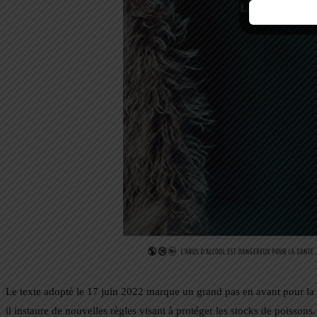
Le texte adopté le 17 juin 2022 marque un grand pas en avant pour la d
il instaure de nouvelles règles visant à protéger les stocks de poissons.