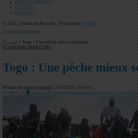
INTERNATIONAL
HI-TECH
CONTACT
© 2022 | Tous droits Reversés. | Propulsé par
OTIYA
Technologie&Hosting
Accueil
»
Togo : Une pêche mieux sécurisée
ECONOMIE MARITIME
Togo : Une pêche mieux s
Rédigé par
Nouvel Angle
12/01/2024
119
vus
Partager sur
0
Facebook
Twitter
Pinterest
Linkedin
Whatsapp
Telegram
Sk