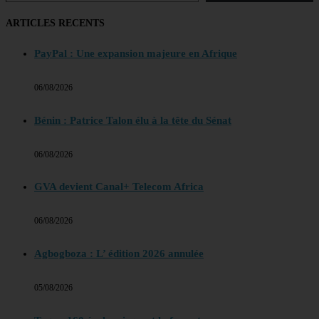
ARTICLES RECENTS
PayPal : Une expansion majeure en Afrique
06/08/2026
Bénin : Patrice Talon élu à la tête du Sénat
06/08/2026
GVA devient Canal+ Telecom Africa
06/08/2026
Agbogboza : L’ édition 2026 annulée
05/08/2026