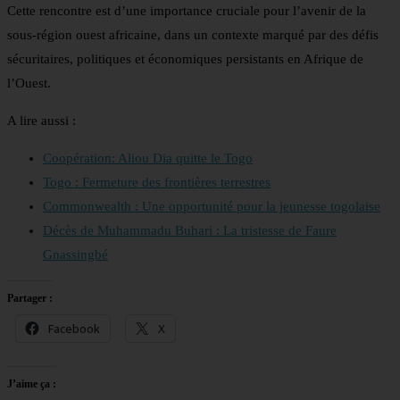
Cette rencontre est d’une importance cruciale pour l’avenir de la
sous-région ouest africaine, dans un contexte marqué par des défis
sécuritaires, politiques et économiques persistants en Afrique de
l’Ouest.
A lire aussi :
Coopération: Aliou Dia quitte le Togo
Togo : Fermeture des frontières terrestres
Commonwealth : Une opportunité pour la jeunesse togolaise
Décès de Muhammadu Buhari : La tristesse de Faure
Gnassingbé
Partager :
Facebook
X
J’aime ça :