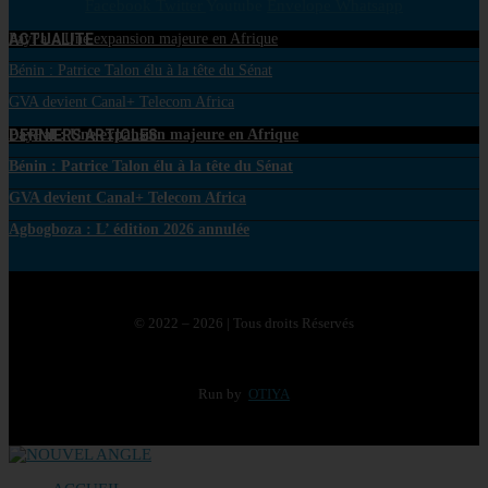
Facebook
Twitter
Youtube
Envelope
Whatsapp
ACTUALITE
PayPal : Une expansion majeure en Afrique
Bénin : Patrice Talon élu à la tête du Sénat
GVA devient Canal+ Telecom Africa
DERNIERS ARTICLES
PayPal : Une expansion majeure en Afrique
Bénin : Patrice Talon élu à la tête du Sénat
GVA devient Canal+ Telecom Africa
Agbogboza : L’ édition 2026 annulée
© 2022 – 2026 | Tous droits Réservés
Run by
OTIYA