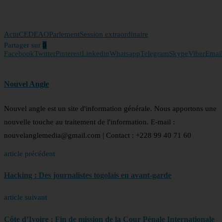
Actu
CEDEAO
Parlement
Session extraordinaire
Partager sur
0
Facebook
Twitter
Pinterest
Linkedin
Whatsapp
Telegram
Skype
Viber
Emai
Nouvel Angle
Nouvel angle est un site d'information générale. Nous apportons une
nouvelle touche au traitement de l'information. E-mail :
nouvelanglemedia@gmail.com | Contact : +228 99 40 71 60
article précédent
Hacking : Des journalistes togolais en avant-garde
article suivant
Côte d’Ivoire : Fin de mission de la Cour Pénale Internationale