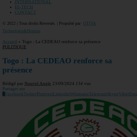
INTERNATIONAL
HI-TECH
CONTACT
© 2022 | Tous droits Reversés. | Propulsé par
OTIYA
Technologie&Hosting
Accueil
»
Togo : La CEDEAO renforce sa présence
POLITIQUE
Togo : La CEDEAO renforce sa
présence
Rédigé par
Nouvel Angle
23/09/2024
134
vus
Partager sur
0
Facebook
Twitter
Pinterest
Linkedin
Whatsapp
Telegram
Skype
Viber
Ema