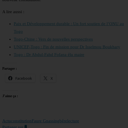
A lire aussi :
Paix et Développement durable : Un fort soutien de l’ONU au
Togo
Togo-Chine : Vers de nouvelles perspectives
UNICEF-Togo : Fin de mission pour Dr Isselmou Boukhary
Togo : Dr Abdul-Fahd Fofana élu maire
Partager :
Facebook
X
J’aime ça :
Actu
constitution
Faure Gnassingbé
relecture
Partager sur
0