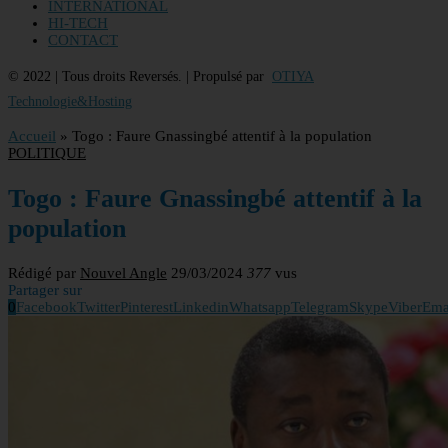
INTERNATIONAL
HI-TECH
CONTACT
© 2022 | Tous droits Reversés. | Propulsé par
OTIYA
Technologie&Hosting
Accueil
»
Togo : Faure Gnassingbé attentif à la population
POLITIQUE
Togo : Faure Gnassingbé attentif à la
population
Rédigé par
Nouvel Angle
29/03/2024
377
vus
Partager sur
0
Facebook
Twitter
Pinterest
Linkedin
Whatsapp
Telegram
Skype
Viber
Ema