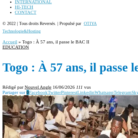
INTERNATIONAL
HI-TECH
CONTACT
© 2022 | Tous droits Reversés. | Propulsé par
OTIYA
Technologie&Hosting
Accueil
»
Togo : À 57 ans, il passe le BAC II
EDUCATION
Togo : À 57 ans, il passe 
Rédigé par
Nouvel Angle
16/06/2026
111
vus
Partager sur
0
Facebook
Twitter
Pinterest
Linkedin
Whatsapp
Telegram
Sk