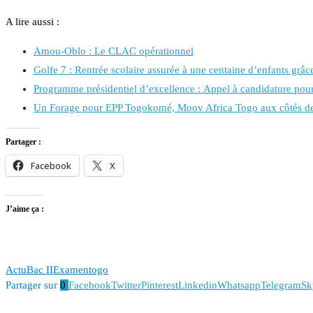
A lire aussi :
Amou-Oblo : Le CLAC opérationnel
Golfe 7 : Rentrée scolaire assurée à une centaine d’enfants gr
Programme présidentiel d’excellence : Appel à candidature pou
Un Forage pour EPP Togokomé, Moov Africa Togo aux côtés d
Partager :
Facebook
X
J’aime ça :
Actu
Bac II
Examen
togo
Partager sur
0
Facebook
Twitter
Pinterest
Linkedin
Whatsapp
Telegram
Sk