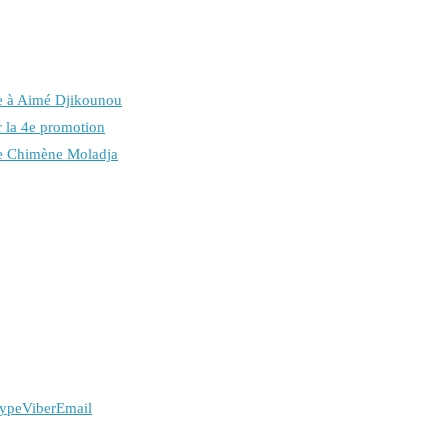
âce à Aimé Djikounou
r la 4e promotion
e Chimène Moladja
ype
Viber
Email