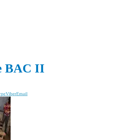
le BAC II
ype
Viber
Email