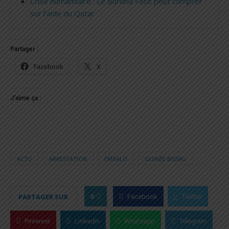
Crise humanitaire : Le Burkina Faso peut compter
sur l’aide du Qatar
Partager :
Facebook
X
J’aime ça :
ACTU
ARRESTATION
EMBALO
GUINÉE-BISSAU
0
PARTAGER SUR
Facebook
Twitter
Pinterest
Linkedin
Whatsapp
Telegram