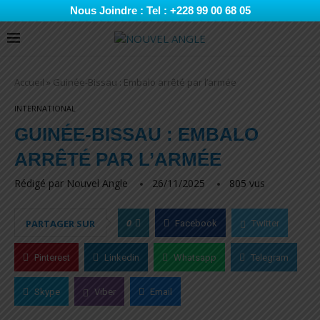
Nous Joindre : Tel : +228 99 00 68 05
Accueil
»
Guinée-Bissau : Embalo arrêté par l’armée
INTERNATIONAL
GUINÉE-BISSAU : EMBALO
ARRÊTÉ PAR L’ARMÉE
Rédigé par
Nouvel Angle
26/11/2025
805
vus
0
PARTAGER SUR
Facebook
Twitter
Pinterest
Linkedin
Whatsapp
Telegram
Skype
Viber
Email