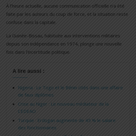
À l’heure actuelle, aucune communication officielle n’a été
faite par les auteurs du coup de force, et la situation reste
confuse dans la capitale.
La Guinée-Bissau, habituée aux interventions militaires
depuis son indépendance en 1974, plonge une nouvelle
fois dans l’incertitude politique.
A lire aussi :
Nigeria : Le Togo et le Bénin cités dans une affaire
de faux diplômes
Crise au Niger : Le nouveau médiateur de la
CEDEAO
Turquie : Erdogan augmente de 45 % le salaire
des fonctionnaires