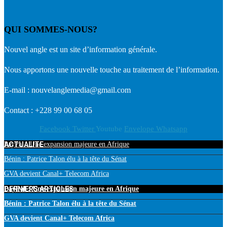
QUI SOMMES-NOUS?
Nouvel angle est un site d’information générale.
Nous apportons une nouvelle touche au traitement de l’information.
E-mail : nouvelanglemedia@gmail.com
Contact : +228 99 00 68 05
Facebook
Twitter
Youtube
Envelope
Whatsapp
ACTUALITE
PayPal : Une expansion majeure en Afrique
Bénin : Patrice Talon élu à la tête du Sénat
GVA devient Canal+ Telecom Africa
DERNIERS ARTICLES
PayPal : Une expansion majeure en Afrique
Bénin : Patrice Talon élu à la tête du Sénat
GVA devient Canal+ Telecom Africa