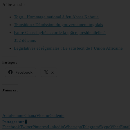
A lire aussi :
Togo : Hommage national à feu Abass Kaboua
Transition : Démission du gouvernement togolais
Faure Gnassingbé accorde la grâce présidentielle à
352 détenus
Législatives et régionales : Le satisfecit de l’Union Africaine
Partager :
Facebook
X
J’aime ça :
Actu
Femme
Ghana
Vice-présidente
Partager sur
0
Facebook
Twitter
Pinterest
Linkedin
Whatsapp
Telegram
Skype
Viber
Emai