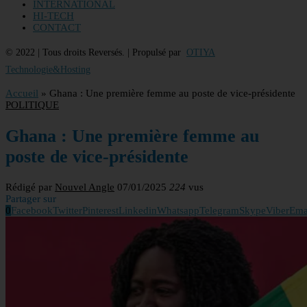
INTERNATIONAL
HI-TECH
CONTACT
© 2022 | Tous droits Reversés. | Propulsé par
OTIYA
Technologie&Hosting
Accueil
»
Ghana : Une première femme au poste de vice-présidente
POLITIQUE
Ghana : Une première femme au
poste de vice-présidente
Rédigé par
Nouvel Angle
07/01/2025
224
vus
Partager sur
0
Facebook
Twitter
Pinterest
Linkedin
Whatsapp
Telegram
Skype
Viber
Ema