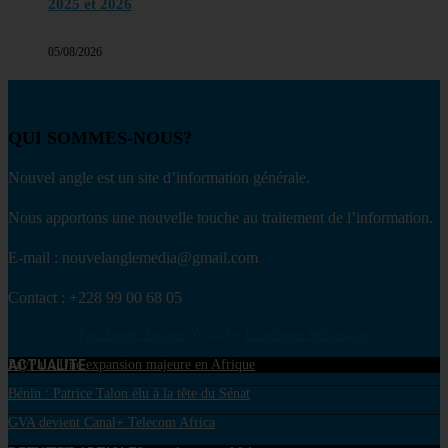
2025 et 2026
05/08/2026
QUI SOMMES-NOUS?
Nouvel angle est un site d’information générale.
Nous apportons une nouvelle touche au traitement de l’information.
E-mail : nouvelanglemedia@gmail.com
Contact : +228 99 00 68 05
Facebook
Twitter
Youtube
Envelope
Whatsapp
ACTUALITE
PayPal : Une expansion majeure en Afrique
Bénin : Patrice Talon élu à la tête du Sénat
GVA devient Canal+ Telecom Africa