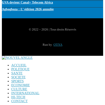
GVA devient Canal+ Telecom Africa
Agbogboza : L’ édition 2026 annulée
© 2022 – 2026 | Tous droits Réservés
Run by
OTIYA
ACCUEIL
POLITIQUE
SANTE
SOCIETE
SPORTS
ECONOMIE
CULTURE
INTERNATIONAL
HI-TECH
CONTACT