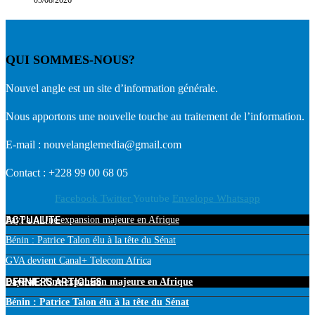
QUI SOMMES-NOUS?
Nouvel angle est un site d’information générale.
Nous apportons une nouvelle touche au traitement de l’information.
E-mail : nouvelanglemedia@gmail.com
Contact : +228 99 00 68 05
Facebook
Twitter
Youtube
Envelope
Whatsapp
ACTUALITE
PayPal : Une expansion majeure en Afrique
Bénin : Patrice Talon élu à la tête du Sénat
GVA devient Canal+ Telecom Africa
DERNIERS ARTICLES
PayPal : Une expansion majeure en Afrique
Bénin : Patrice Talon élu à la tête du Sénat