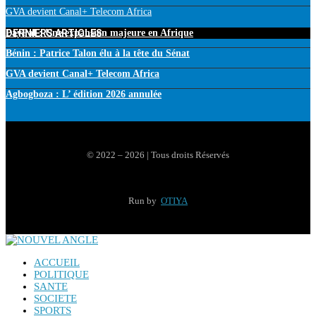
GVA devient Canal+ Telecom Africa
DERNIERS ARTICLES
PayPal : Une expansion majeure en Afrique
Bénin : Patrice Talon élu à la tête du Sénat
GVA devient Canal+ Telecom Africa
Agbogboza : L’ édition 2026 annulée
© 2022 – 2026 | Tous droits Réservés
Run by
OTIYA
ACCUEIL
POLITIQUE
SANTE
SOCIETE
SPORTS