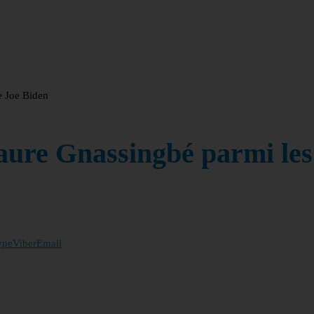
e Joe Biden
ure Gnassingbé parmi les
ype
Viber
Email