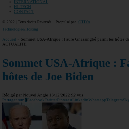
INTERNATIONAL
HI-TECH
CONTACT
© 2022 | Tous droits Reversés. | Propulsé par
OTIYA
Technologie&Hosting
Accueil
»
Sommet USA-Afrique : Faure Gnassingbé parmi les hôtes d
ACTUALITE
Sommet USA-Afrique : Fa
hôtes de Joe Biden
Rédigé par
Nouvel Angle
13/12/2022
92
vus
Partager sur
0
Facebook
Twitter
Pinterest
Linkedin
Whatsapp
Telegram
Sk