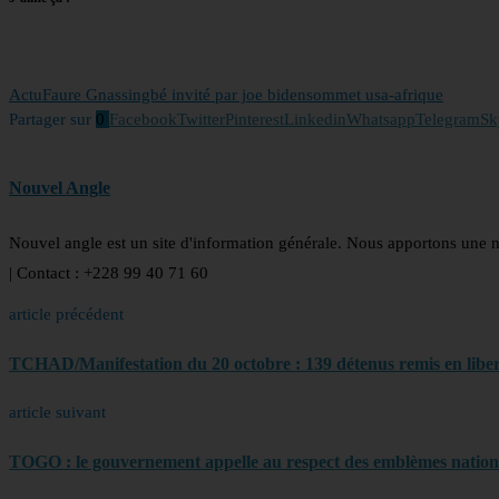
Actu
Faure Gnassingbé invité par joe biden
sommet usa-afrique
Partager sur
0
Facebook
Twitter
Pinterest
Linkedin
Whatsapp
Telegram
Sk
Nouvel Angle
Nouvel angle est un site d'information générale. Nous apportons une 
| Contact : +228 99 40 71 60
article précédent
TCHAD/Manifestation du 20 octobre : 139 détenus remis en liber
article suivant
TOGO : le gouvernement appelle au respect des emblèmes natio