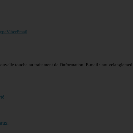
ype
Viber
Email
nouvelle touche au traitement de l'information. E-mail : nouvelanglem
té
naux.