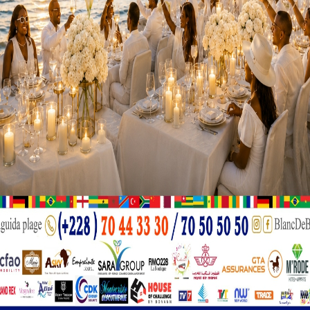
e, ils vont ensemble réfléchir pour ajuster les priorités de coopération
, qui s’appuiera sur les valeurs de paix, de démocratie, des droits de 
pera lors de ces 3 jours de travaux à un forum d’affaires en vue de promo
les grands enjeux mondiaux, précisément, le maintien de la paix et de la