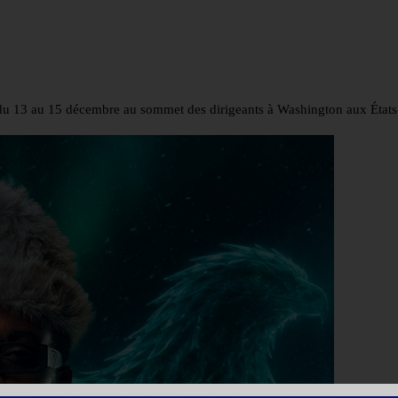
 du 13 au 15 décembre au sommet des dirigeants à Washington aux États