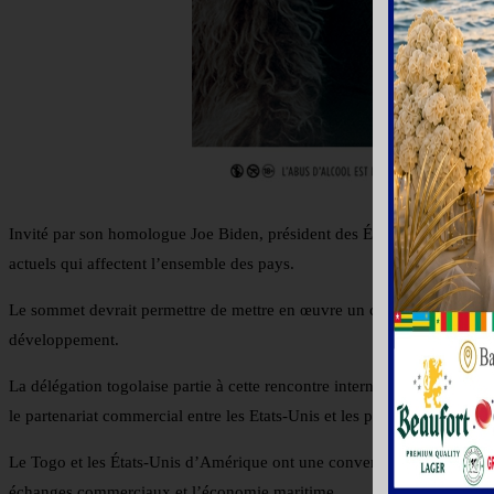
Invité par son homologue Joe Biden, président des États-Unis d’Amériqu
actuels qui affectent l’ensemble des pays.
Le sommet devrait permettre de mettre en œuvre un cadre de partenariat
développement.
La délégation togolaise partie à cette rencontre internationale partici
le partenariat commercial entre les Etats-Unis et les pays d’Afrique.
Le Togo et les États-Unis d’Amérique ont une convergence de vues sur 
échanges commerciaux et l’économie maritime.