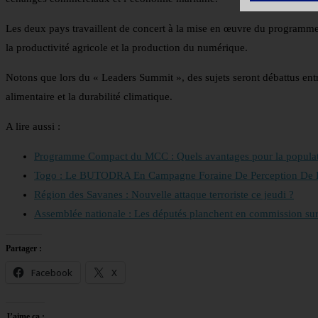
Les deux pays travaillent de concert à la mise en œuvre du programme
la productivité agricole et la production du numérique.
Notons que lors du « Leaders Summit », des sujets seront débattus entr
alimentaire et la durabilité climatique.
A lire aussi :
Programme Compact du MCC : Quels avantages pour la populati
Togo : Le BUTODRA En Campagne Foraine De Perception De R
Région des Savanes : Nouvelle attaque terroriste ce jeudi ?
Assemblée nationale : Les députés planchent en commission sur
Partager :
Facebook
X
J’aime ça :