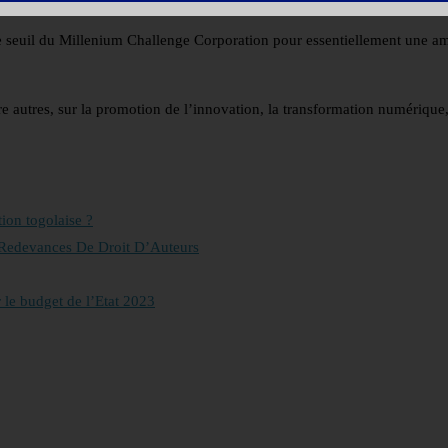
 seuil du Millenium Challenge Corporation pour essentiellement une am
e autres, sur la promotion de l’innovation, la transformation numérique, 
on togolaise ?
edevances De Droit D’Auteurs
 le budget de l’Etat 2023