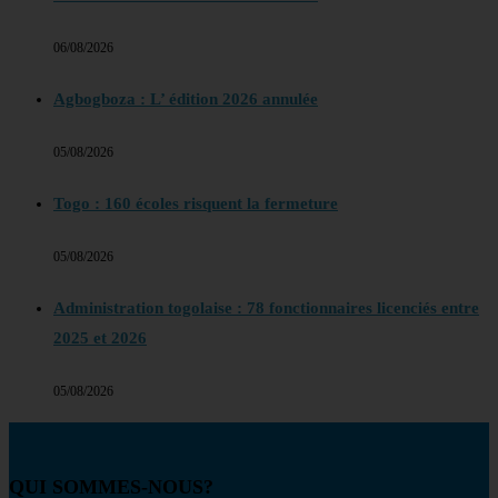
06/08/2026
Agbogboza : L’ édition 2026 annulée
05/08/2026
Togo : 160 écoles risquent la fermeture
05/08/2026
Administration togolaise : 78 fonctionnaires licenciés entre
2025 et 2026
05/08/2026
QUI SOMMES-NOUS?