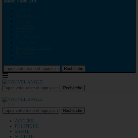
samedi 8 août 2026
ACCUEIL
POLITIQUE
SANTE
SOCIETE
SPORTS
ECONOMIE
CULTURE
INTERNATIONAL
HI-TECH
CONTACT
Recherche
Recherche
Recherche
ACCUEIL
POLITIQUE
SANTE
SOCIETE