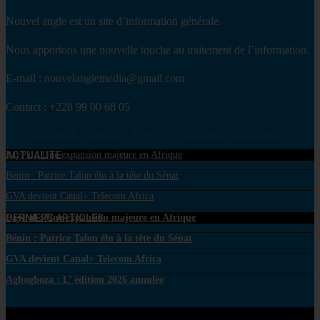
Nouvel angle est un site d’information générale.
Nous apportons une nouvelle touche au traitement de l’information.
E-mail : nouvelanglemedia@gmail.com
Contact : +228 99 00 68 05
Facebook
Twitter
Youtube
Envelope
Whatsapp
ACTUALITE
PayPal : Une expansion majeure en Afrique
Bénin : Patrice Talon élu à la tête du Sénat
GVA devient Canal+ Telecom Africa
DERNIERS ARTICLES
PayPal : Une expansion majeure en Afrique
Bénin : Patrice Talon élu à la tête du Sénat
GVA devient Canal+ Telecom Africa
Agbogboza : L’ édition 2026 annulée