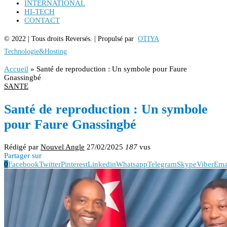
INTERNATIONAL
HI-TECH
CONTACT
© 2022 | Tous droits Reversés. | Propulsé par
OTIYA
Technologie&Hosting
Accueil
»
Santé de reproduction : Un symbole pour Faure
Gnassingbé
SANTE
Santé de reproduction : Un symbole
pour Faure Gnassingbé
Rédigé par
Nouvel Angle
27/02/2025
187
vus
Partager sur
0
Facebook
Twitter
Pinterest
Linkedin
Whatsapp
Telegram
Skype
Viber
Ema