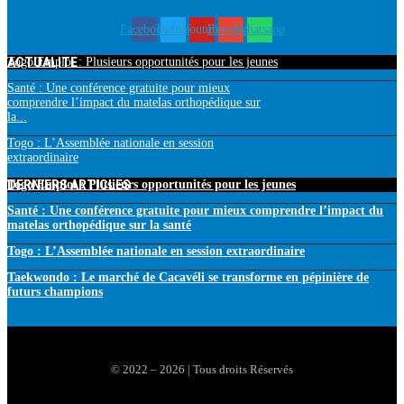
Facebook
Twitter
Youtube
Envelope
Whatsapp
ACTUALITE
Togo/Emploi : Plusieurs opportunités pour les jeunes
Santé : Une conférence gratuite pour mieux
comprendre l’impact du matelas orthopédique sur
la...
Togo : L’Assemblée nationale en session
extraordinaire
DERNIERS ARTICLES
Togo/Emploi : Plusieurs opportunités pour les jeunes
Santé : Une conférence gratuite pour mieux comprendre l’impact du
matelas orthopédique sur la santé
Togo : L’Assemblée nationale en session extraordinaire
Taekwondo : Le marché de Cacavéli se transforme en pépinière de
futurs champions
© 2022 – 2026 | Tous droits Réservés