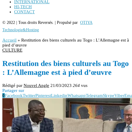
INTERNATIONAL
HI-TECH
CONTACT
© 2022 | Tous droits Reversés. | Propulsé par
OTIYA
Technologie&Hosting
Accueil
»
Restitution des biens culturels au Togo : L’Allemagne est à
pied d’œuvre
CULTURE
Restitution des biens culturels au Togo
: L’Allemagne est à pied d’œuvre
Rédigé par
Nouvel Angle
21/03/2023
264
vus
Partager sur
0
Facebook
Twitter
Pinterest
Linkedin
Whatsapp
Telegram
Skype
Viber
Ema