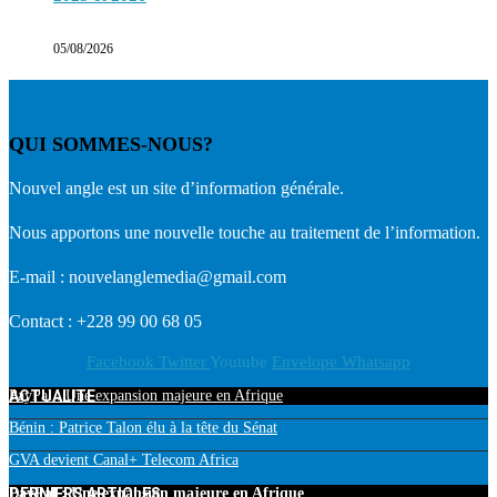
05/08/2026
QUI SOMMES-NOUS?
Nouvel angle est un site d’information générale.
Nous apportons une nouvelle touche au traitement de l’information.
E-mail : nouvelanglemedia@gmail.com
Contact : +228 99 00 68 05
Facebook
Twitter
Youtube
Envelope
Whatsapp
ACTUALITE
PayPal : Une expansion majeure en Afrique
Bénin : Patrice Talon élu à la tête du Sénat
GVA devient Canal+ Telecom Africa
DERNIERS ARTICLES
PayPal : Une expansion majeure en Afrique