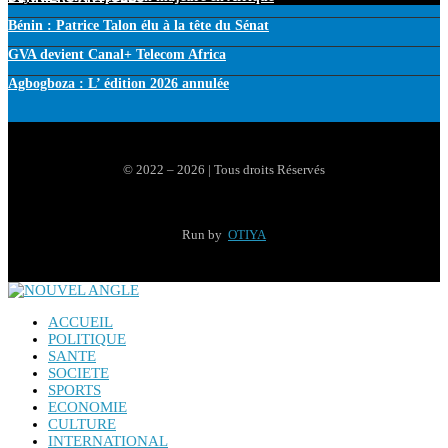
Bénin : Patrice Talon élu à la tête du Sénat
GVA devient Canal+ Telecom Africa
Agbogboza : L’ édition 2026 annulée
© 2022 – 2026 | Tous droits Réservés
Run by
OTIYA
ACCUEIL
POLITIQUE
SANTE
SOCIETE
SPORTS
ECONOMIE
CULTURE
INTERNATIONAL