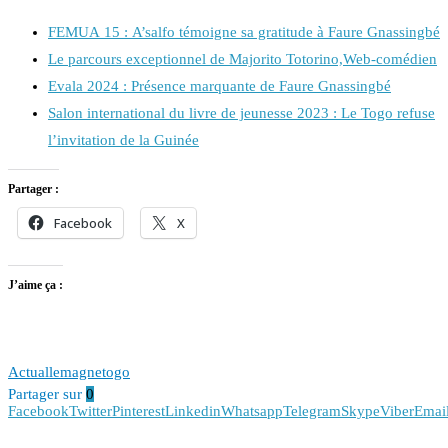
FEMUA 15 : A’salfo témoigne sa gratitude à Faure Gnassingbé
Le parcours exceptionnel de Majorito Totorino,Web-comédien
Evala 2024 : Présence marquante de Faure Gnassingbé
Salon international du livre de jeunesse 2023 : Le Togo refuse
l’invitation de la Guinée
Partager :
Facebook
X
J’aime ça :
Actu
allemagne
togo
Partager sur
0
Facebook
Twitter
Pinterest
Linkedin
Whatsapp
Telegram
Skype
Viber
Emai