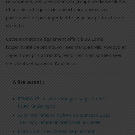
récompensé, des prestations du groupe de danse Mi-Ami,
et une discothèque à ciel ouvert qui a permis aux
participants de prolonger la fête jusqu’aux petites heures
du matin.
Cette animation a également offert à BB Lomé
l’opportunité de promouvoir ses marques Pils, Awooyo et
Lager à des prix attractifs, renforçant ainsi son lien avec
ses clients et captivant l’audience.
A lire aussi :
FEMUA 15 : A’salfo témoigne sa gratitude à
Faure Gnassingbé
Salon international du livre de jeunesse 2023
: Le Togo refuse l’invitation de la Guinée
Evala 2026 : Les choses se précisent