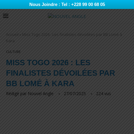
Nous Joindre : Tel : +228 99 00 68 05
Accueil
»
Miss Togo 2026 : Les finalistes dévoilées par BB Lomé à
Kara
CULTURE
MISS TOGO 2026 : LES
FINALISTES DÉVOILÉES PAR
BB LOMÉ À KARA
Rédigé par
Nouvel Angle
27/07/2025
224
vus