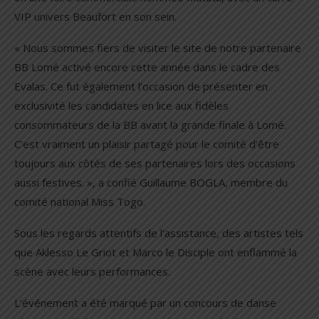
VIP univers Beaufort en son sein.
« Nous sommes fiers de visiter le site de notre partenaire
BB Lomé activé encore cette année dans le cadre des
Evalas. Ce fut également l’occasion de présenter en
exclusivité les candidates en lice aux fidèles
consommateurs de la BB avant la grande finale à Lomé.
C’est vraiment un plaisir partagé pour le comité d’être
toujours aux côtés de ses partenaires lors des occasions
aussi festives. », a confié Guillaume BOGLA, membre du
comité national Miss Togo.
Sous les regards attentifs de l’assistance, des artistes tels
que Aklesso Le Griot et Marco le Disciple ont enflammé la
scène avec leurs performances.
L’événement a été marqué par un concours de danse