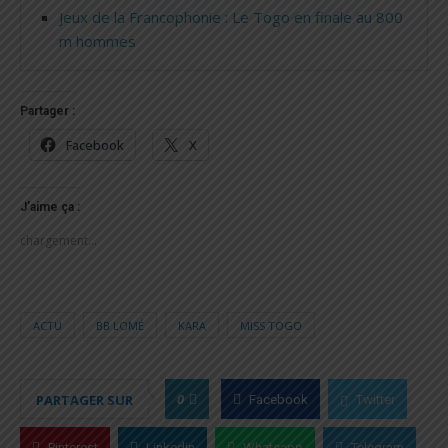
Jeux de la Francophonie : Le Togo en finale au 800
m hommes
Partager :
Facebook
X
J’aime ça :
chargement…
ACTU
BB LOMÉ
KARA
MISS TOGO
0
PARTAGER SUR
Facebook
Twitter
Pinterest
Linkedin
Whatsapp
Telegram