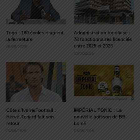
Togo : 160 écoles risquent
Administration togolaise :
la fermeture
78 fonctionnaires licenciés
entre 2025 et 2026
05/08/2026
05/08/2026
Côte d’Ivoire/Football :
IMPÉRIAL TONIC : La
Hervé Renard fait son
nouvelle boisson de BB
retour
Lomé
04/08/2026
03/08/2026