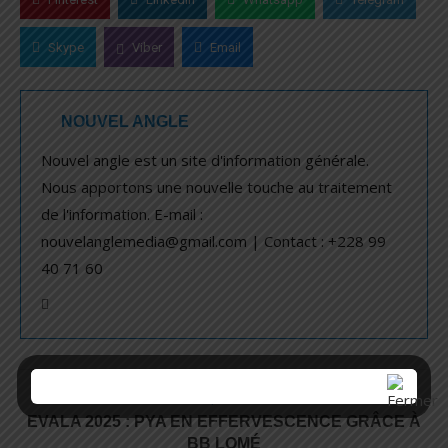
Skype
Viber
Email
NOUVEL ANGLE
Nouvel angle est un site d'information générale.
Nous apportons une nouvelle touche au traitement
de l'information. E-mail :
nouvelanglemedia@gmail.com | Contact : +228 99
40 71 60
article précédent
EVALA 2025 : PYA EN EFFERVESCENCE GRÂCE À
BB LOMÉ