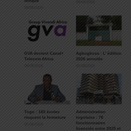
Afrique
06/08/2026
06/08/2026
GVA devient Canal+
Agbogboza : L’ édition
Telecom Africa
2026 annulée
06/08/2026
05/08/2026
Togo : 160 écoles
Administration
risquent la fermeture
togolaise : 78
fonctionnaires
05/08/2026
licenciés entre 2025 et