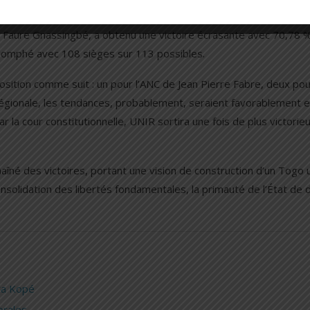
rti au pouvoir.
IR, Faure Gnassingbé, a obtenu une victoire écrasante avec 70,78 
riomphé avec 108 sièges sur 113 possibles.
position comme suit : un pour l’ANC de Jean Pierre Fabre, deux po
régionale, les tendances, probablement, seraient favorablement 
ar la cour constitutionnelle, UNIR sortira une fois de plus victorie
haîné des victoires, portant une vision de construction d’un Togo u
onsolidation des libertés fondamentales, la primauté de l’État de d
ata Kopé
orales