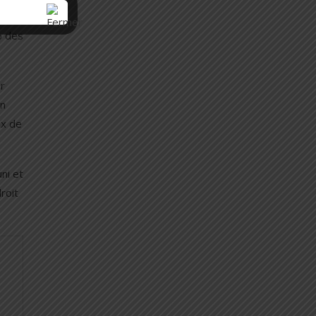
% des
ur
en
ux de
ni et
roit