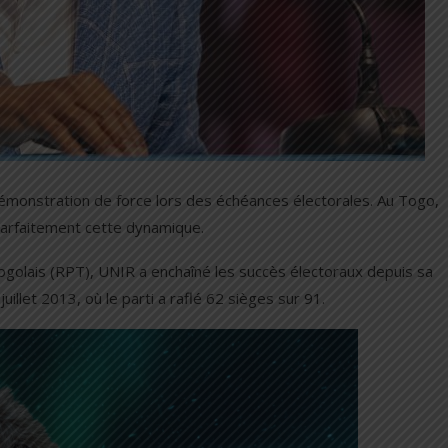
 démonstration de force lors des échéances électorales. Au Togo,
 parfaitement cette dynamique.
olais (RPT), UNIR a enchaîné les succès électoraux depuis sa
illet 2013, où le parti a raflé 62 sièges sur 91.