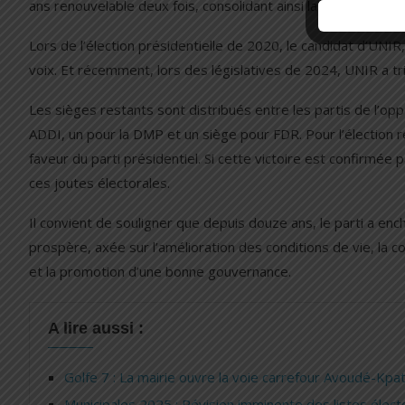
ans renouvelable deux fois, consolidant ainsi la position du pa
Lors de l’élection présidentielle de 2020, le candidat d’UN
voix. Et récemment, lors des législatives de 2024, UNIR a t
Les sièges restants sont distribués entre les partis de l’op
ADDI, un pour la DMP et un siège pour FDR. Pour l’élection 
faveur du parti présidentiel. Si cette victoire est confirmée p
ces joutes électorales.
Il convient de souligner que depuis douze ans, le parti a enc
prospère, axée sur l’amélioration des conditions de vie, la c
et la promotion d’une bonne gouvernance.
A lire aussi :
Golfe 7 : La mairie ouvre la voie carrefour Avoudé-Kp
Municipales 2025 : Révision imminente des listes élect