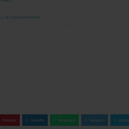
s », le Gouvernement
Pinterest
Linkedin
Whatsapp
Telegram
Skype