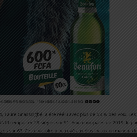
arti, Faure Gnassingbé, a été réélu avec plus de 58 % des voix. Les
NIR remporter 59 sièges sur 91. Aux municipales de 2019, le par
èges sur 63. Cette victoire a octroyé aux élus locaux un mandat de