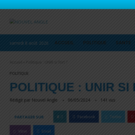
samedi 8 août 2026
ACCUEIL
POLITIQUE
SANTE
Accueil
»
Politique : UNIR si fort ?
POLITIQUE
POLITIQUE : UNIR SI
Rédigé par
Nouvel Angle
06/05/2024
141
vus
0
PARTAGER SUR
Facebook
Twitter
Viber
Email