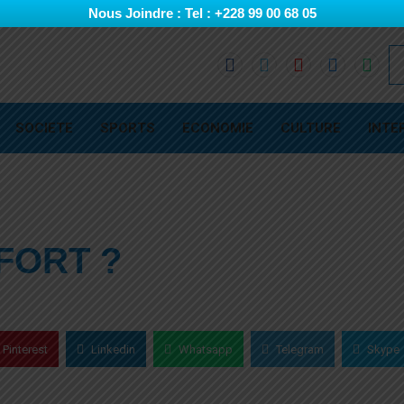
Nous Joindre : Tel : +228 99 00 68 05
SOCIETE
SPORTS
ECONOMIE
CULTURE
INTE
 FORT ?
Pinterest
Linkedin
Whatsapp
Telegram
Skype