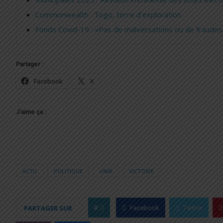
Commonwealth : Togo, terre d’exploration
Fonds Covid-19 : «Pas de malversations ou de fraude
Partager :
Facebook
X
J’aime ça :
ACTU
POLITIQUE
UNIR
VICTOIRE
0
PARTAGER SUR
Facebook
Twitter