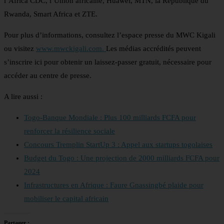
l’Africa CDC, l’Union africaine, Huawei, MTN, la République du
Rwanda, Smart Africa et ZTE.
Pour plus d’informations, consultez l’espace presse du MWC Kigali
ou visitez
www.mwckigali.com.
Les médias accrédités peuvent
s’inscrire ici pour obtenir un laissez-passer gratuit, nécessaire pour
accéder au centre de presse.
A lire aussi :
Togo-Banque Mondiale : Plus 100 milliards FCFA pour
renforcer la résilience sociale
Concours Tremplin StartUp 3 : Appel aux startups togolaises
Budget du Togo : Une projection de 2000 milliards FCFA pour
2024
Infrastructures en Afrique : Faure Gnassingbé plaide pour
mobiliser le capital africain
Partager :