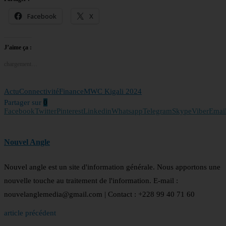
Facebook
X
J’aime ça :
chargement…
Actu
Connectivité
Finance
MWC Kigali 2024
Partager sur
0
Facebook
Twitter
Pinterest
Linkedin
Whatsapp
Telegram
Skype
Viber
Emai
Nouvel Angle
Nouvel angle est un site d'information générale. Nous apportons une
nouvelle touche au traitement de l'information. E-mail :
nouvelanglemedia@gmail.com | Contact : +228 99 40 71 60
article précédent