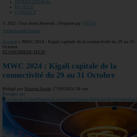
INTERNATIONAL
HI-TECH
CONTACT
© 2022 | Tous droits Reversés. | Propulsé par
OTIYA
Technologie&Hosting
Accueil
»
MWC 2024 : Kigali capitale de la connectivité du 29 au 31
Octobre
ECONOMIE
HI-TECH
MWC 2024 : Kigali capitale de la
connectivité du 29 au 31 Octobre
Rédigé par
Nouvel Angle
17/09/2024
58
vus
Partager sur
0
Facebook
Twitter
Pinterest
Linkedin
Whatsapp
Telegram
Skype
Viber
Ema