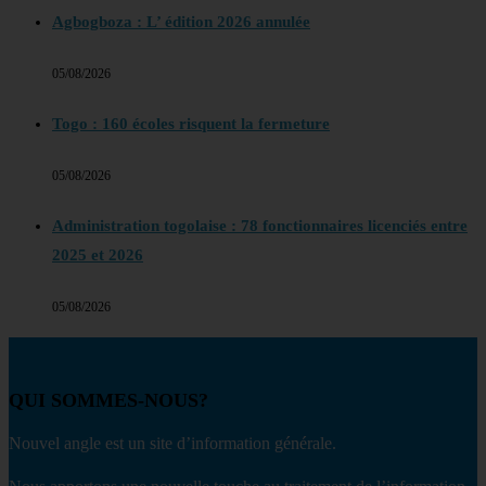
Agbogboza : L’ édition 2026 annulée
05/08/2026
Togo : 160 écoles risquent la fermeture
05/08/2026
Administration togolaise : 78 fonctionnaires licenciés entre
2025 et 2026
05/08/2026
QUI SOMMES-NOUS?
Nouvel angle est un site d’information générale.