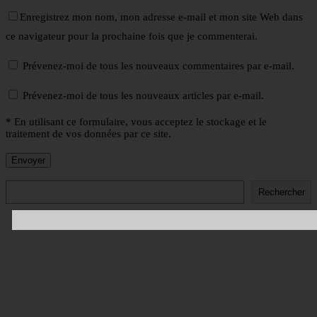
Enregistrez mon nom, mon adresse e-mail et mon site Web dans
ce navigateur pour la prochaine fois que je commenterai.
Prévenez-moi de tous les nouveaux commentaires par e-mail.
Prévenez-moi de tous les nouveaux articles par e-mail.
* En utilisant ce formulaire, vous acceptez le stockage et le
traitement de vos données par ce site.
Rechercher
Rechercher