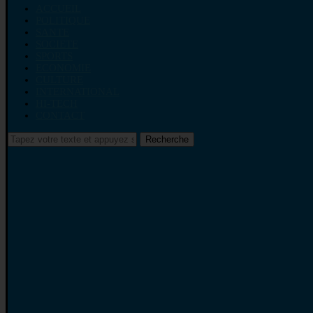
ACCUEIL
POLITIQUE
SANTE
SOCIETE
SPORTS
ECONOMIE
CULTURE
INTERNATIONAL
HI-TECH
CONTACT
Recherche