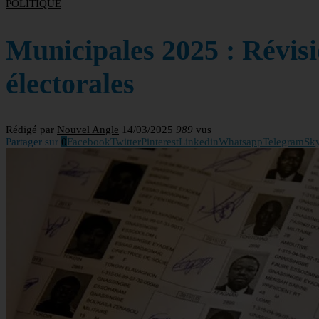
POLITIQUE
Municipales 2025 : Révisi
électorales
Rédigé par
Nouvel Angle
14/03/2025
989
vus
Partager sur
0
Facebook
Twitter
Pinterest
Linkedin
Whatsapp
Telegram
Sk