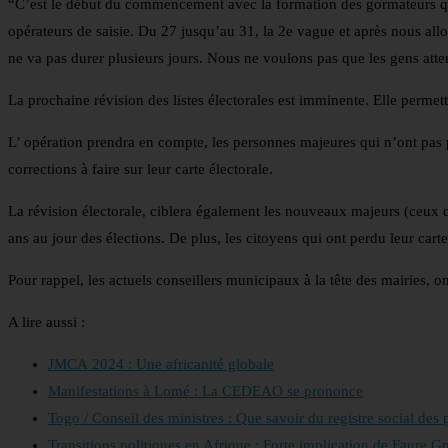
“C’est le début du commencement avec la formation des gormateurs q
opérateurs de saisie. Du 27 jusqu’au 31, la 2e vague et après nous al
ne va pas durer plusieurs jours. Nous ne voulons pas que les gens atten
La prochaine révision des listes électorales est imminente. Elle permettr
L’ opération prendra en compte, les personnes majeures qui n’ont pas 
corrections à faire sur leur carte électorale.
La révision électorale, ciblera également les nouveaux majeurs (ceux q
ans au jour des élections. De plus, les citoyens qui ont perdu leur carte 
Pour rappel, les actuels conseillers municipaux à la tête des mairies, 
A lire aussi :
JMCA 2024 : Une africanité globale
Manifestations à Lomé : La CEDEAO se prononce
Togo / Conseil des ministres : Que savoir du registre social des
Transitions politiques en Afrique : Forte implication de Faure G