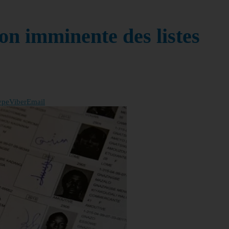
on imminente des listes
ype
Viber
Email