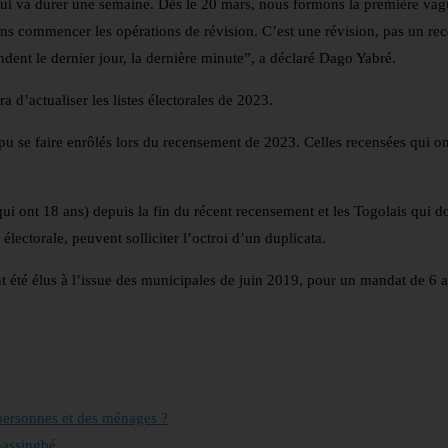
ui va durer une semaine. Dès le 20 mars, nous formons la première vag
lons commencer les opérations de révision. C’est une révision, pas un r
dent le dernier jour, la dernière minute”, a déclaré Dago Yabré.
a d’actualiser les listes électorales de 2023.
pu se faire enrôlés lors du recensement de 2023. Celles recensées qui on
ui ont 18 ans) depuis la fin du récent recensement et les Togolais qui d
électorale, peuvent solliciter l’octroi d’un duplicata.
ont été élus à l’issue des municipales de juin 2019, pour un mandat de 6 a
 personnes et des ménages ?
nassingbé