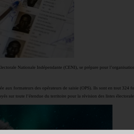
Électorale Nationale Indépendante (CENI), se prépare pour l’organisatio
iée aux formateurs des opérateurs de saisie (OPS). Ils sont en tout 324 f
yés sur toute l’étendue du territoire pour la révision des listes électorale