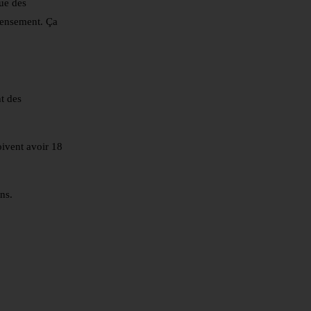
ue des
ecensement. Ça
t des
oivent avoir 18
ns.