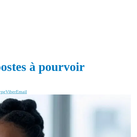
ostes à pourvoir
ype
Viber
Email