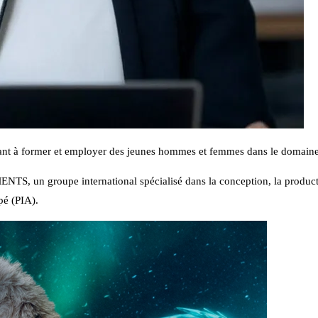
ant à former et employer des jeunes hommes et femmes dans le domaine 
NTS, un groupe international spécialisé dans la conception, la producti
pé (PIA).