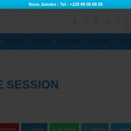
Nous Joindre : Tel : +228 99 00 68 05
SOCIETE
SPORTS
ECONOMIE
CULTURE
INTE
E SESSION
Pinterest
Linkedin
Whatsapp
Telegram
Skype