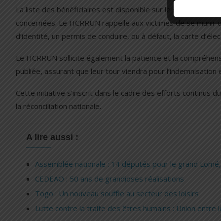
La liste des bénéficiaires est disponible sur le site web d
concernées. Le HCRRUN rappelle aux victimes de se munir d’u
d’identité, un permis de conduire, ou à défaut, la carte d’éle
Le HCRRUN sollicite également la patience et la compréhensi
publiée, assurant que leur tour viendra pour l’indemnisation
Cette initiative s’inscrit dans le cadre des efforts continu
la réconciliation nationale.
A lire aussi :
Assemblée nationale : 14 députés pour le grand Lomé, 
CEDEAO : 50 ans de grandioses réalisations
Togo : Un nouveau souffle au secteur des loisirs
Lutte contre la traite des êtres humains : Union entre