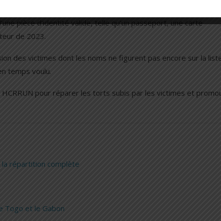
u HCRRUN et affichée dans les bureaux des préfectures et mairies
ne pièce d’identité valide, telle qu’un passeport, une carte
cteur de 2023.
on des victimes dont les noms ne figurent pas encore sur la list
 en temps voulu.
s du HCRRUN pour réparer les torts subis par les victimes et promo
la répartition complète
 le Togo et le Gabon