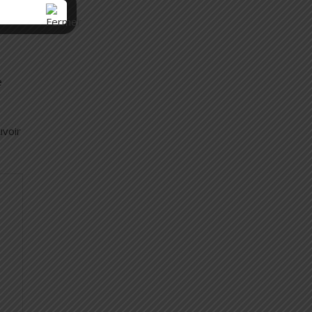
e
uvoir