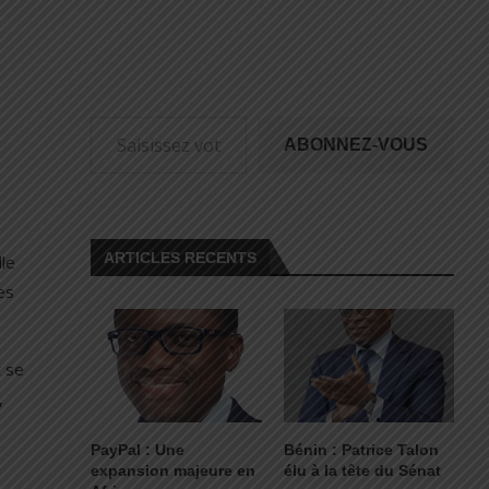
ABONNEZ-VOUS
ARTICLES RECENTS
le
es
 se
,
PayPal : Une
Bénin : Patrice Talon
expansion majeure en
élu à la tête du Sénat