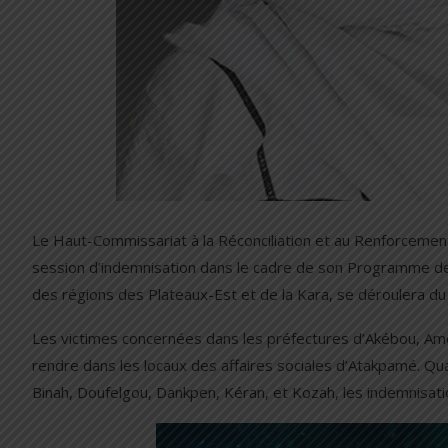
Le Haut-Commissariat à la Réconciliation et au Renforcemen
session d’indemnisation dans le cadre de son Programme de 
des régions des Plateaux-Est et de la Kara, se déroulera du
Les victimes concernées dans les préfectures d’Akébou, A
rendre dans les locaux des affaires sociales d’Atakpamé. Qu
Binah, Doufelgou, Dankpen, Kéran, et Kozah, les indemnisatio