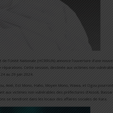
t de l’Unité Nationale (HCRRUN) annonce l’ouverture d’une nouvel
réparations. Cette session, destinée aux victimes non vulnérabl
 24 au 29 juin 2024.
mou, Anié, Est Mono, Haho, Moyen Mono, Wawa, et Ogou pourront
ant aux victimes non vulnérables des préfectures d’Assoli, Bassar
ns se tiendront dans les locaux des affaires sociales de Kara.