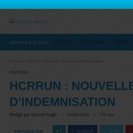
samedi 8 août 2026
ACCUEIL
POLITIQUE
SANTE
Accueil
»
HCRRUN : Nouvelle session d’indemnisation
POLITIQUE
HCRRUN : NOUVELL
D’INDEMNISATION
Rédigé par
Nouvel Angle
16/06/2024
170
vus
0
PARTAGER SUR
Facebook
Twitter