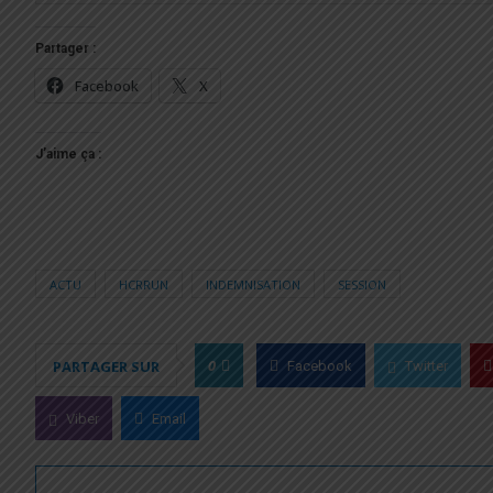
Partager :
Facebook
X
J’aime ça :
ACTU
HCRRUN
INDEMNISATION
SESSION
0
PARTAGER SUR
Facebook
Twitter
Viber
Email