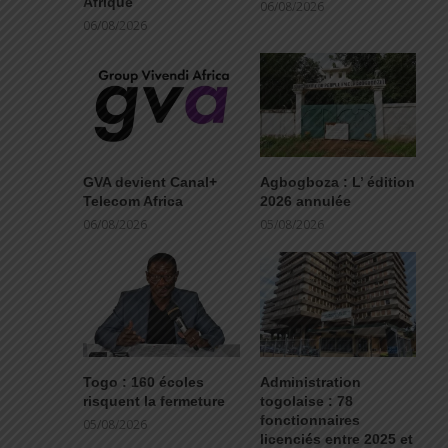
Afrique
06/08/2026
06/08/2026
GVA devient Canal+
Agbogboza : L’ édition
Telecom Africa
2026 annulée
06/08/2026
05/08/2026
Togo : 160 écoles
Administration
risquent la fermeture
togolaise : 78
fonctionnaires
05/08/2026
licenciés entre 2025 et