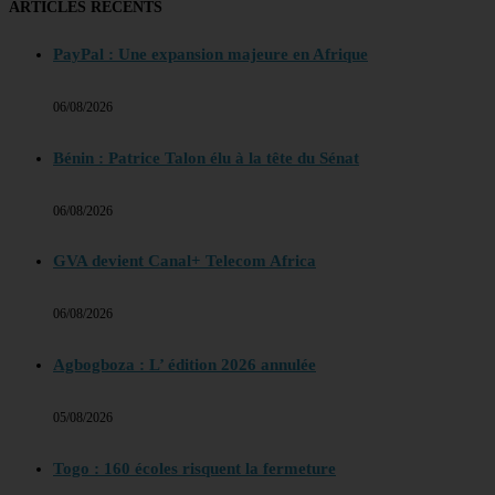
ARTICLES RECENTS
PayPal : Une expansion majeure en Afrique
06/08/2026
Bénin : Patrice Talon élu à la tête du Sénat
06/08/2026
GVA devient Canal+ Telecom Africa
06/08/2026
Agbogboza : L’ édition 2026 annulée
05/08/2026
Togo : 160 écoles risquent la fermeture