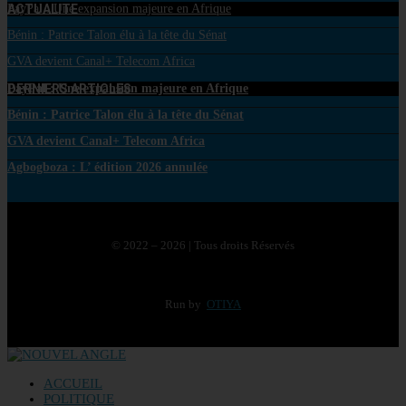
ACTUALITE
PayPal : Une expansion majeure en Afrique
Bénin : Patrice Talon élu à la tête du Sénat
GVA devient Canal+ Telecom Africa
DERNIERS ARTICLES
PayPal : Une expansion majeure en Afrique
Bénin : Patrice Talon élu à la tête du Sénat
GVA devient Canal+ Telecom Africa
Agbogboza : L’ édition 2026 annulée
© 2022 – 2026 | Tous droits Réservés
Run by
OTIYA
ACCUEIL
POLITIQUE