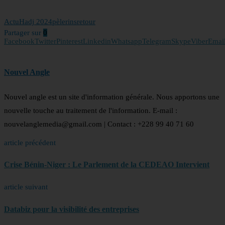
Actu
Hadj 2024
pèlerins
retour
Partager sur
0
Facebook
Twitter
Pinterest
Linkedin
Whatsapp
Telegram
Skype
Viber
Emai
Nouvel Angle
Nouvel angle est un site d'information générale. Nous apportons une
nouvelle touche au traitement de l'information. E-mail :
nouvelanglemedia@gmail.com | Contact : +228 99 40 71 60
article précédent
Crise Bénin-Niger : Le Parlement de la CEDEAO Intervient
article suivant
Databiz pour la visibilité des entreprises