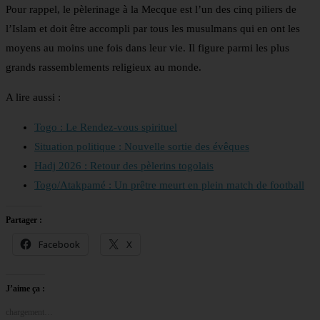
Pour rappel, le pèlerinage à la Mecque est l’un des cinq piliers de
l’Islam et doit être accompli par tous les musulmans qui en ont les
moyens au moins une fois dans leur vie. Il figure parmi les plus
grands rassemblements religieux au monde.
A lire aussi :
Togo : Le Rendez-vous spirituel
Situation politique : Nouvelle sortie des évêques
Hadj 2026 : Retour des pèlerins togolais
Togo/Atakpamé : Un prêtre meurt en plein match de football
Partager :
Facebook
X
J’aime ça :
chargement…