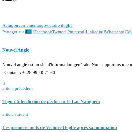
Actu
gouvernement
togo
victoire dogbé
Partager sur
1
Facebook
Twitter
Pinterest
Linkedin
Whatsapp
Te
Nouvel Angle
Nouvel angle est un site d'information générale. Nous apportons une 
| Contact : +228 99 40 71 60
article précédent
Togo : Interdiction de pêche sur le Lac Nangbéto
article suivant
Les premiers mots de Victoire Dogbé après sa nomination