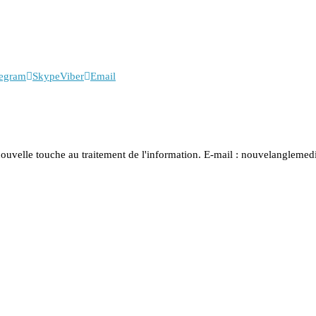
legram
Skype
Viber
Email
nouvelle touche au traitement de l'information. E-mail : nouvelanglem