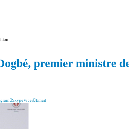
ition
Dogbé, premier ministre de
egram
Skype
Viber
Email