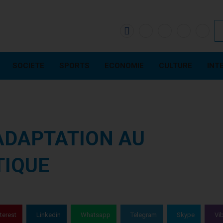
SOCIETE
SPORTS
ECONOMIE
CULTURE
INT
’ADAPTATION AU
TIQUE
terest
Linkedin
Whatsapp
Telegram
Skype
Vi