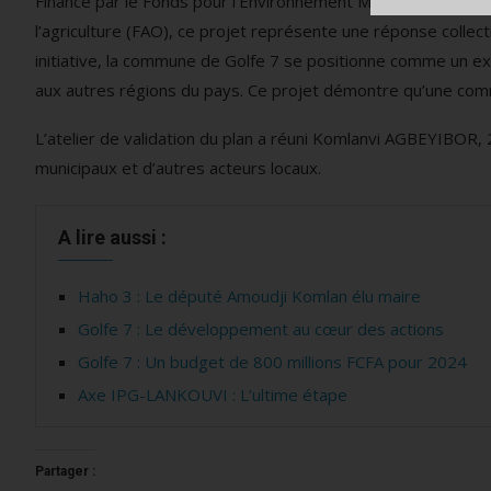
Financé par le Fonds pour l’Environnement Mondial (FEM) avec
l’agriculture (FAO), ce projet représente une réponse collect
initiative, la commune de Golfe 7 se positionne comme un ex
aux autres régions du pays. Ce projet démontre qu’une commu
L’atelier de validation du plan a réuni Komlanvi AGBEYIBOR, 
municipaux et d’autres acteurs locaux.
A lire aussi :
Haho 3 : Le député Amoudji Komlan élu maire
Golfe 7 : Le développement au cœur des actions
Golfe 7 : Un budget de 800 millions FCFA pour 2024
Axe IPG-LANKOUVI : L’ultime étape
Partager :