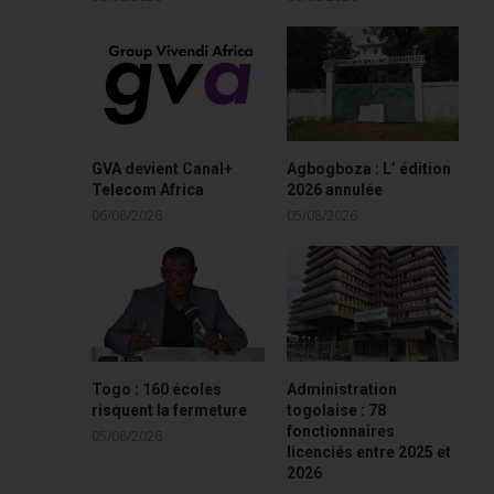
GVA devient Canal+
Agbogboza : L’ édition
Telecom Africa
2026 annulée
06/08/2026
05/08/2026
Togo : 160 écoles
Administration
risquent la fermeture
togolaise : 78
fonctionnaires
05/08/2026
licenciés entre 2025 et
2026