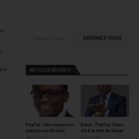
Saisissez votre adresse e-mail…
des
ABONNEZ-VOUS
et
 par
ARTICLES RECENTS
PayPal : Une expansion
Bénin : Patrice Talon
majeure en Afrique
élu à la tête du Sénat
06/08/2026
06/08/2026