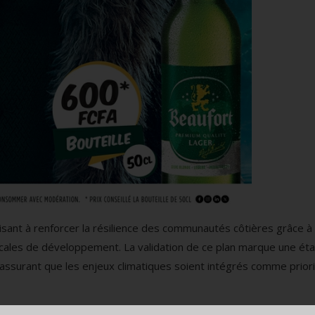
isant à renforcer la résilience des communautés côtières grâce à
ocales de développement. La validation de ce plan marque une ét
assurant que les enjeux climatiques soient intégrés comme prior