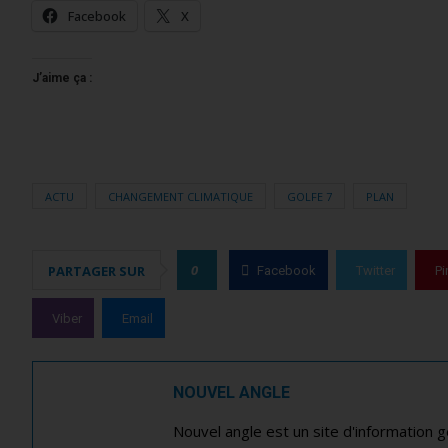
Facebook
X
J’aime ça :
ACTU
CHANGEMENT CLIMATIQUE
GOLFE 7
PLAN
0
PARTAGER SUR
Facebook
Twitter
Pi
Viber
Email
NOUVEL ANGLE
Nouvel angle est un site d'information 