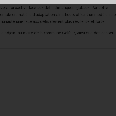
 l’appui de l’Organisation des Nations Unies pour l’alimentation 
ive et proactive face aux défis climatiques globaux. Par cette
emple en matière d’adaptation climatique, offrant un modèle insp
nauté unie face aux défis devient plus résiliente et forte.
2e adjoint au maire de la commune Golfe 7, ainsi que des conseill