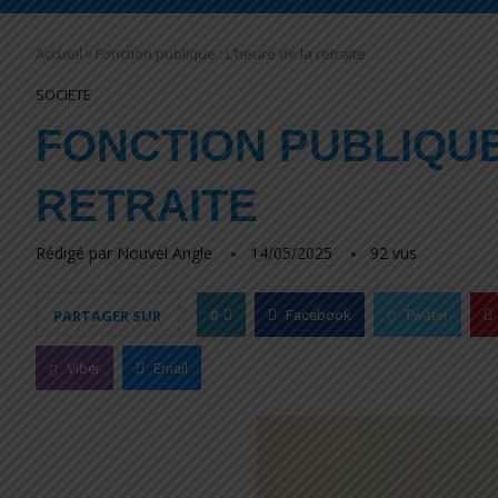
Accueil
»
Fonction publique : L’heure de la retraite
SOCIETE
FONCTION PUBLIQUE
RETRAITE
Rédigé par
Nouvel Angle
14/05/2025
92
vus
0
PARTAGER SUR
Facebook
Twitter
Viber
Email