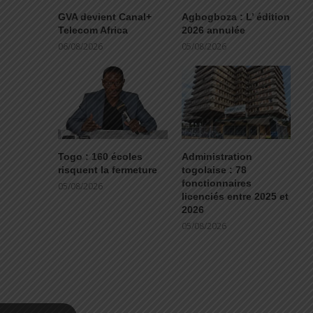
GVA devient Canal+
Agbogboza : L’ édition
Telecom Africa
2026 annulée
06/08/2026
05/08/2026
Togo : 160 écoles
Administration
risquent la fermeture
togolaise : 78
fonctionnaires
05/08/2026
licenciés entre 2025 et
2026
05/08/2026