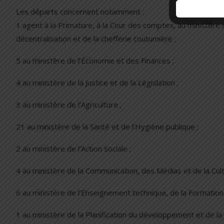
Les départs concernent notamment :
1 agent à la Primature, à la Cour des comptes, au ministère d
décentralisation et de la chefferie coutumière ;
5 au ministère de l’Économie et des Finances ;
4 au ministère de la Justice et de la Législation ;
3 au ministère de l’Agriculture ;
21 au ministère de la Santé et de l’Hygiène publique ;
2 au ministère de l’Action sociale ;
4 au ministère de la Communication, des Médias et de la Cult
6 au ministère de l’Enseignement technique, de la Formation 
1 au ministère de la Planification du développement et de la