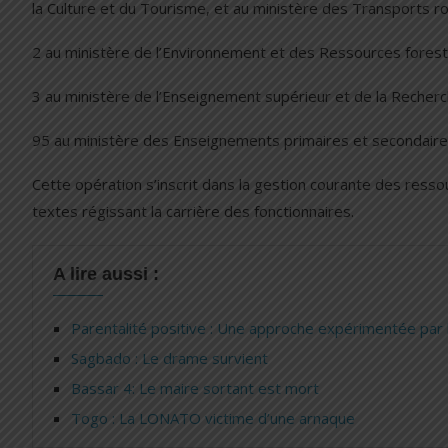
la Culture et du Tourisme, et au ministère des Transports rou
2 au ministère de l’Environnement et des Ressources foresti
3 au ministère de l’Enseignement supérieur et de la Recherc
95 au ministère des Enseignements primaires et secondaire
Cette opération s’inscrit dans la gestion courante des resso
textes régissant la carrière des fonctionnaires.
A lire aussi :
Parentalité positive : Une approche expérimentée pa
Sagbado : Le drame survient
Bassar 4: Le maire sortant est mort
Togo : La LONATO victime d’une arnaque