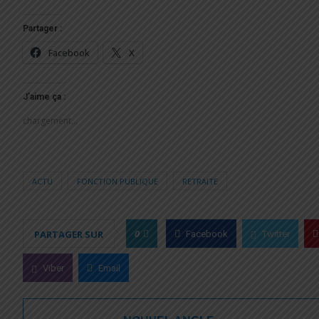
Partager :
Facebook
X
J’aime ça :
chargement…
ACTU
FONCTION PUBLIQUE
RETRAITE
0
PARTAGER SUR
Facebook
Twitter
Viber
Email