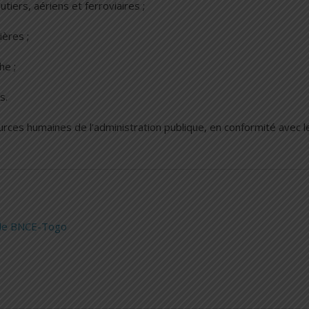
tiers, aériens et ferroviaires ;
ères ;
he ;
s.
urces humaines de l’administration publique, en conformité avec l
r le BNCE-Togo