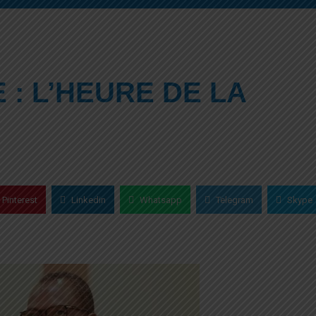
 : L’HEURE DE LA
Pinterest
Linkedin
Whatsapp
Telegram
Skype