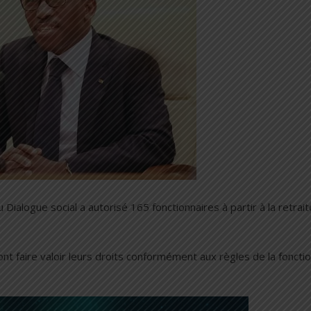
 Dialogue social a autorisé 165 fonctionnaires à partir à la retrait
ont faire valoir leurs droits conformément aux règles de la foncti