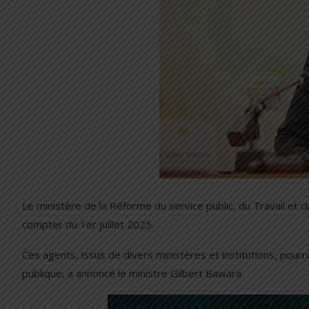
Le ministère de la Réforme du service public, du Travail et du
compter du 1er juillet 2025.
Ces agents, issus de divers ministères et institutions, pourr
publique, a annoncé le ministre Gilbert Bawara.