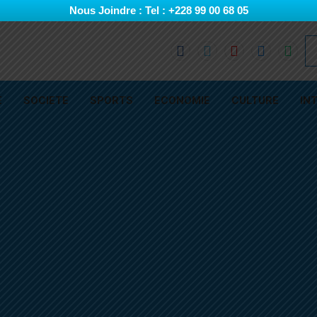
Nous Joindre : Tel : +228 99 00 68 05
E
SOCIETE
SPORTS
ECONOMIE
CULTURE
IN