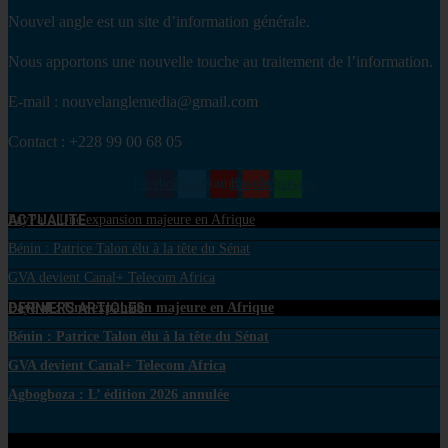
Nouvel angle est un site d’information générale.
Nous apportons une nouvelle touche au traitement de l’information.
E-mail : nouvelanglemedia@gmail.com
Contact : +228 99 00 68 05
Facebook
Twitter
Youtube
Envelope
Whatsapp
ACTUALITE
PayPal : Une expansion majeure en Afrique
Bénin : Patrice Talon élu à la tête du Sénat
GVA devient Canal+ Telecom Africa
DERNIERS ARTICLES
PayPal : Une expansion majeure en Afrique
Bénin : Patrice Talon élu à la tête du Sénat
GVA devient Canal+ Telecom Africa
Agbogboza : L’ édition 2026 annulée