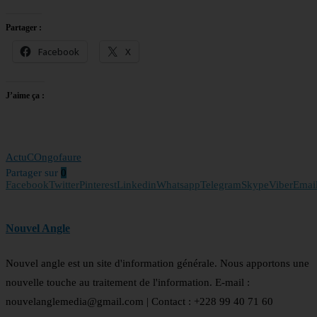
Partager :
Facebook
X
J’aime ça :
Actu
COngo
faure
Partager sur
0
Facebook
Twitter
Pinterest
Linkedin
Whatsapp
Telegram
Skype
Viber
Emai
Nouvel Angle
Nouvel angle est un site d'information générale. Nous apportons une
nouvelle touche au traitement de l'information. E-mail :
nouvelanglemedia@gmail.com | Contact : +228 99 40 71 60