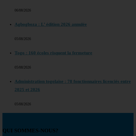
06/08/2026
Agbogboza : L’ édition 2026 annulée
05/08/2026
Togo : 160 écoles risquent la fermeture
05/08/2026
Administration togolaise : 78 fonctionnaires licenciés entre
2025 et 2026
05/08/2026
QUI SOMMES-NOUS?