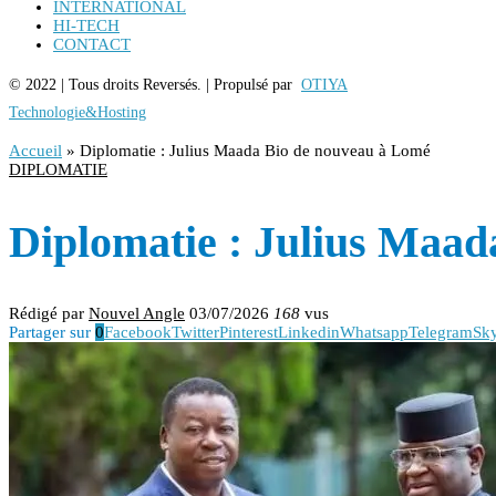
INTERNATIONAL
HI-TECH
CONTACT
© 2022 | Tous droits Reversés. | Propulsé par
OTIYA
Technologie&Hosting
Accueil
»
Diplomatie : Julius Maada Bio de nouveau à Lomé
DIPLOMATIE
Diplomatie : Julius Maa
Rédigé par
Nouvel Angle
03/07/2026
168
vus
Partager sur
0
Facebook
Twitter
Pinterest
Linkedin
Whatsapp
Telegram
Sk