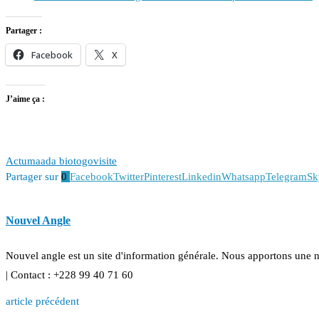
Partager :
Facebook
X
J’aime ça :
Actu
maada bio
togo
visite
Partager sur
0
Facebook
Twitter
Pinterest
Linkedin
Whatsapp
Telegram
Sk
Nouvel Angle
Nouvel angle est un site d'information générale. Nous apportons une 
| Contact : +228 99 40 71 60
article précédent