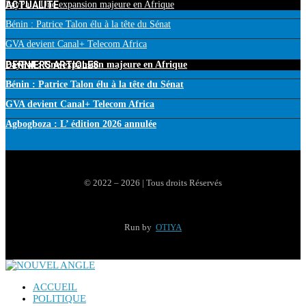
ACTUALITE
PayPal : Une expansion majeure en Afrique
Bénin : Patrice Talon élu à la tête du Sénat
GVA devient Canal+ Telecom Africa
DERNIERS ARTICLES
PayPal : Une expansion majeure en Afrique
Bénin : Patrice Talon élu à la tête du Sénat
GVA devient Canal+ Telecom Africa
Agbogboza : L’ édition 2026 annulée
© 2022 – 2026 | Tous droits Réservés
Run by
OTIYA
ACCUEIL
POLITIQUE