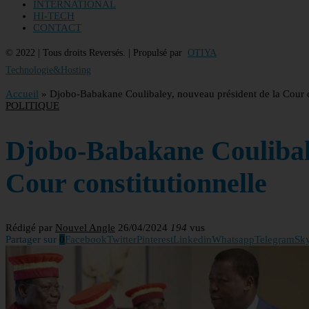
INTERNATIONAL
HI-TECH
CONTACT
© 2022 | Tous droits Reversés. | Propulsé par
OTIYA
Technologie&Hosting
Accueil
»
Djobo-Babakane Coulibaley, nouveau président de la Cour c
POLITIQUE
Djobo-Babakane Coulibale
Cour constitutionnelle
Rédigé par
Nouvel Angle
26/04/2024
194
vus
Partager sur
0
Facebook
Twitter
Pinterest
Linkedin
Whatsapp
Telegram
Sk