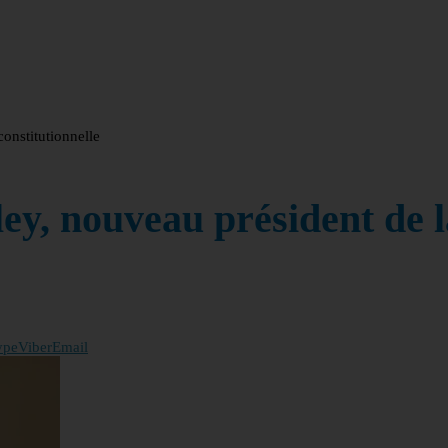
onstitutionnelle
y, nouveau président de l
ype
Viber
Email