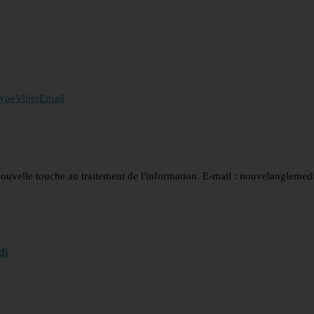
ype
Viber
Email
nouvelle touche au traitement de l'information. E-mail : nouvelanglem
di